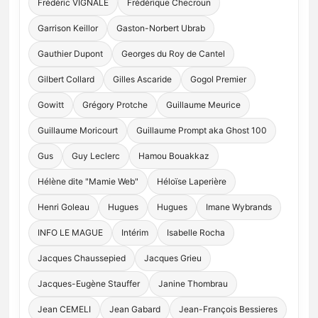
Frédéric VIGNALE
Frédérique Checroun
Garrison Keillor
Gaston-Norbert Ubrab
Gauthier Dupont
Georges du Roy de Cantel
Gilbert Collard
Gilles Ascaride
Gogol Premier
Gowitt
Grégory Protche
Guillaume Meurice
Guillaume Moricourt
Guillaume Prompt aka Ghost 100
Gus
Guy Leclerc
Hamou Bouakkaz
Hélène dite "Mamie Web"
Héloïse Laperière
Henri Goleau
Hugues
Hugues
Imane Wybrands
INFO LE MAGUE
Intérim
Isabelle Rocha
Jacques Chaussepied
Jacques Grieu
Jacques-Eugène Stauffer
Janine Thombrau
Jean CEMELI
Jean Gabard
Jean-François Bessieres