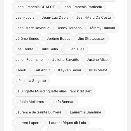
Jean-François CHALOT
Jean-François Patricola
Jean-Louis
Jean-Luc Debry
Jean-Marc Da Costa
Jean-Marc Raynaud
Jenny Torpédo
Jérémy Dumont
Jérôme Bondu
Jérôme Bouba
Jim Stratocaster
Joël Conte
Julie Salin
Julien Alles
Julien Fourmanoir
Juliette Savaëte
Justine Miso.
Kaneb
Karl Abruti
Keyvan Sayar
Kriss Melot
L.P
la Singette
La Singette Missdinguette alias Franck dit Bart
Laëtitia Mélierres
Latifa Bennari
Laurence de Sainte Lumière,
Laurent & Sandrine
Laurent Laporte
Laurent Riquet dit Lolo