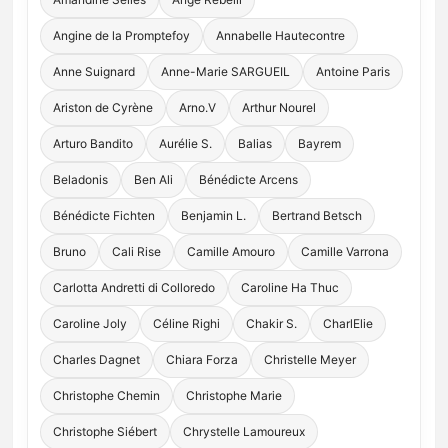
Angine de la Promptefoy
Annabelle Hautecontre
Anne Suignard
Anne-Marie SARGUEIL
Antoine Paris
Ariston de Cyrène
Arno.V
Arthur Nourel
Arturo Bandito
Aurélie S.
Balias
Bayrem
Beladonis
Ben Ali
Bénédicte Arcens
Bénédicte Fichten
Benjamin L.
Bertrand Betsch
Bruno
Cali Rise
Camille Amouro
Camille Varrona
Carlotta Andretti di Colloredo
Caroline Ha Thuc
Caroline Joly
Céline Righi
Chakir S.
CharlElie
Charles Dagnet
Chiara Forza
Christelle Meyer
Christophe Chemin
Christophe Marie
Christophe Siébert
Chrystelle Lamoureux