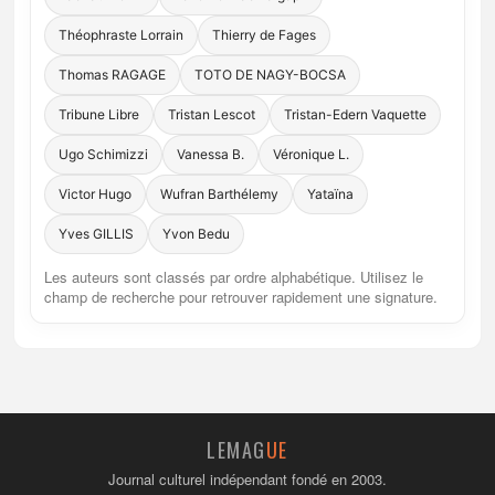
Théophraste Lorrain
Thierry de Fages
Thomas RAGAGE
TOTO DE NAGY-BOCSA
Tribune Libre
Tristan Lescot
Tristan-Edern Vaquette
Ugo Schimizzi
Vanessa B.
Véronique L.
Victor Hugo
Wufran Barthélemy
Yataïna
Yves GILLIS
Yvon Bedu
Les auteurs sont classés par ordre alphabétique. Utilisez le
champ de recherche pour retrouver rapidement une signature.
LEMAG
UE
Journal culturel indépendant fondé en 2003.