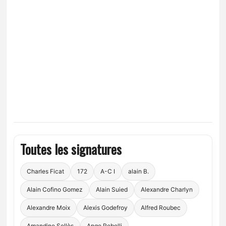
Toutes les signatures
Charles Ficat
172
A-C I
alain B.
Alain Cofino Gomez
Alain Suied
Alexandre Charlyn
Alexandre Moix
Alexis Godefroy
Alfred Roubec
Amandine Sellès
Ange Rebelli