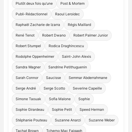
Plutôt deux fois qu’une
Post & Mortem
Publi-Rédactionnel
Raoul Leroidec
Raphaël Zacharie de Izarra
Régis Maillard
René Tenot
Robert Dwano
Robert Palmer Junior
Robert Stumpel
Rodica Draghincescu
Rodolphe Oppenheimer
Saint-John Alexis
Sandra Wagner
Sandrine Petithuguenin
Sarah Connor
Saucisse
Semmar Abderrahmane
Serge André
Serge Scotto
Severine Capeille
Simone Taouak
Sofia Malone
Sophie
Sophie Girardeau
Sophie Petit
Speed Herman
Stéphanie Pouteau
Suzanne Anarzi
Suzanne Weber
Tachat Brown
Tcherno Mac Faigaph