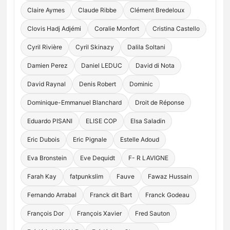
Claire Aymes
Claude Ribbe
Clément Bredeloux
Clovis Hadj Adjémi
Coralie Monfort
Cristina Castello
Cyril Rivière
Cyril Skinazy
Dalila Soltani
Damien Perez
Daniel LEDUC
David di Nota
David Raynal
Denis Robert
Dominic
Dominique-Emmanuel Blanchard
Droit de Réponse
Eduardo PISANI
ELISE COP
Elsa Saladin
Eric Dubois
Eric Pignale
Estelle Adoud
Eva Bronstein
Eve Dequidt
F- R LAVIGNE
Farah Kay
fatpunkslim
Fauve
Fawaz Hussain
Fernando Arrabal
Franck dit Bart
Franck Godeau
François Dor
François Xavier
Fred Sauton