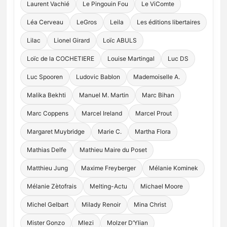
Laurent Vachié
Le Pingouin Fou
Le ViComte
Léa Cerveau
LeGros
Leila
Les éditions libertaires
Lilac
Lionel Girard
Loïc ABULS
Loïc de la COCHETIERE
Louise Martingal
Luc DS
Luc Spooren
Ludovic Bablon
Mademoiselle A.
Malika Bekhti
Manuel M. Martin
Marc Bihan
Marc Coppens
Marcel Ireland
Marcel Prout
Margaret Muybridge
Marie C.
Martha Flora
Mathias Delfe
Mathieu Maire du Poset
Matthieu Jung
Maxime Freyberger
Mélanie Kominek
Mélanie Zètofrais
Melting-Actu
Michael Moore
Michel Gelbart
Milady Renoir
Mina Christ
Mister Gonzo
Mlezi
Molzer D’Ylian