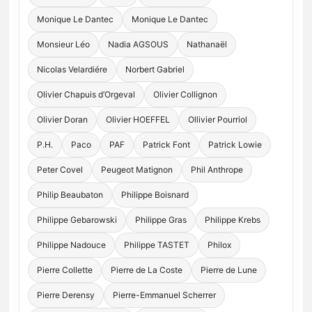
Monique Le Dantec
Monique Le Dantec
Monsieur Léo
Nadia AGSOUS
Nathanaël
Nicolas Velardiére
Norbert Gabriel
Olivier Chapuis d’Orgeval
Olivier Collignon
Olivier Doran
Olivier HOEFFEL
Ollivier Pourriol
P.H.
Paco
PAF
Patrick Font
Patrick Lowie
Peter Covel
Peugeot Matignon
Phil Anthrope
Philip Beaubaton
Philippe Boisnard
Philippe Gebarowski
Philippe Gras
Philippe Krebs
Philippe Nadouce
Philippe TASTET
Philox
Pierre Collette
Pierre de La Coste
Pierre de Lune
Pierre Derensy
Pierre-Emmanuel Scherrer