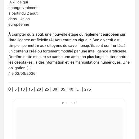
À compter du 2 août, une nouvelle étape du règlement européen sur
l’intelligence artificielle (AI Act) entre en vigueur. Son objectif est
simple : permettre aux citoyens de savoir lorsqu’ils sont confrontés à
un contenu créé ou fortement modifié par une intelligence artificielle.
Derrière cette mesure se cache une ambition plus large : lutter contre
les deepfakes, la désinformation et les manipulations numériques. Une
obligation (...)
/ le 02/08/2026
0
|
|
|
|
|
|
|
|
|
...
|
5
10
15
20
25
30
35
40
275
PUBLICITÉ