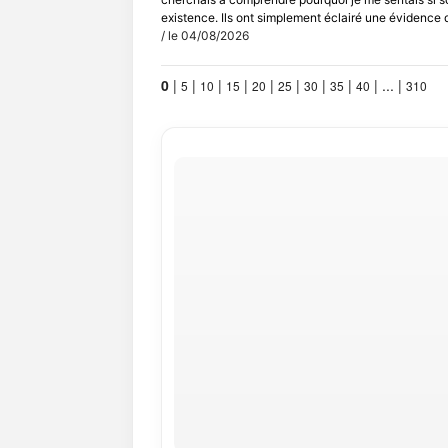
existence. Ils ont simplement éclairé une évidence qu
/ le 04/08/2026
0
|
|
|
|
|
|
|
|
|
...
|
5
10
15
20
25
30
35
40
310