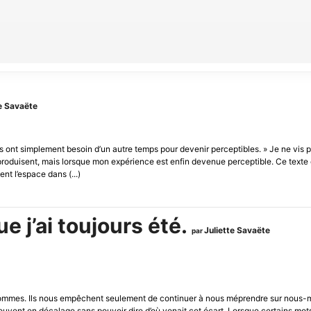
te Savaëte
es ont simplement besoin d’un autre temps pour devenir perceptibles. » Je ne vis
produisent, mais lorsque mon expérience est enfin devenue perceptible. Ce texte 
nt l’espace dans (...)
e j’ai toujours été.
Juliette Savaëte
par
ommes. Ils nous empêchent seulement de continuer à nous méprendre sur nous-m
vent en décalage sans pouvoir dire d’où venait cet écart. Lorsque certains mots s