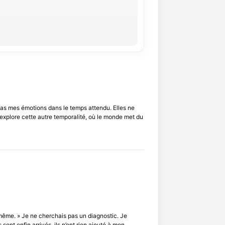
 pas mes émotions dans le temps attendu. Elles ne
explore cette autre temporalité, où le monde met du
ême. » Je ne cherchais pas un diagnostic. Je
ont enfin arrivés, ils n’ont rien ajouté à mon