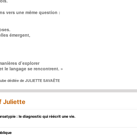
ois.
mins vers une même question :
oses.
lles émergent,
manières d’explorer
e et le langage se rencontrent. »
utube dédiée de JULIETTE SAVAËTE
 Juliette
oatypie : le diagnostic qui réécrit une vie.
ublique