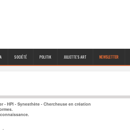
A
SOCIÉTÉ
POLITIK
JULIETTE'S ART
NEWSLETTER
ger - HPI - Synesthète - Chercheuse en création
formes.
 connaissance.