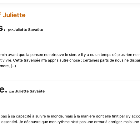
 Juliette
s.
Juliette Savaëte
par
min avant que la pensée ne retrouve le sien. » Il y a eu un temps où plus rien ne r
it vivre. Cette traversée m’a appris autre chose : certaines parts de nous ne dis
dre, (...)
e.
Juliette Savaëte
par
as à sa capacité à suivre le monde, mais à la manière dont elle finit par s’y acc
sentiel. Je découvre que mon rythme n’est pas une erreur à corriger, mais une 