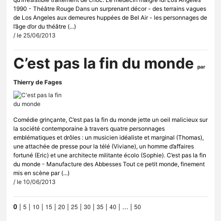
1990 - Théâtre Rouge Dans un surprenant décor - des terrains vagues
de Los Angeles aux demeures huppées de Bel Air - les personnages de
l’âge d’or du théâtre (...)
/ le 25/06/2013
C’est pas la fin du monde
par
Thierry de Fages
Comédie grinçante, C’est pas la fin du monde jette un oeil malicieux sur
la société contemporaine à travers quatre personnages
emblématiques et drôles : un musicien idéaliste et marginal (Thomas),
une attachée de presse pour la télé (Viviane), un homme d’affaires
fortuné (Eric) et une architecte militante écolo (Sophie). C’est pas la fin
du monde - Manufacture des Abbesses Tout ce petit monde, finement
mis en scène par (...)
/ le 10/06/2013
0
|
|
|
|
|
|
|
|
|
...
|
5
10
15
20
25
30
35
40
50