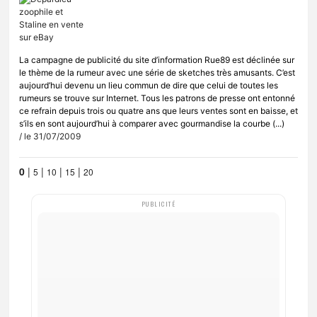
La campagne de publicité du site d’information Rue89 est déclinée sur
le thème de la rumeur avec une série de sketches très amusants. C’est
aujourd’hui devenu un lieu commun de dire que celui de toutes les
rumeurs se trouve sur Internet. Tous les patrons de presse ont entonné
ce refrain depuis trois ou quatre ans que leurs ventes sont en baisse, et
s’ils en sont aujourd’hui à comparer avec gourmandise la courbe (...)
/ le 31/07/2009
0
|
|
|
|
5
10
15
20
PUBLICITÉ