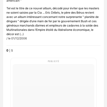
Tel est le titre de ce nouvel album, décodé pour éviter que les masters
ne soient saisies par la Cia ... Eric Débris, le père des Bérus revient
avec un album intéressant concernant notre surprenante " planète de
dingues " dirigée d’une main de fer par le gouvernement Bush et ces
généraux marchands d’armes et empileurs de cadavres à la solde des
Multinationales dans l’Empire étoilé du libéralisme économique, le
décor est (...)
/ le 01/12/2006
0
|
5
PUBLICITÉ