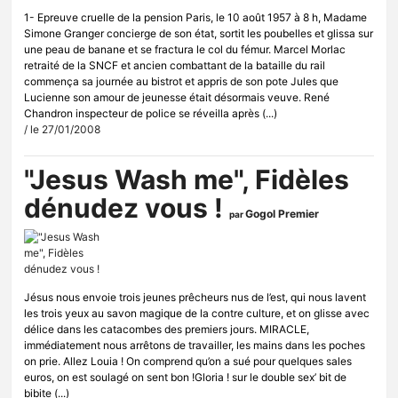
1- Epreuve cruelle de la pension Paris, le 10 août 1957 à 8 h, Madame
Simone Granger concierge de son état, sortit les poubelles et glissa sur
une peau de banane et se fractura le col du fémur. Marcel Morlac
retraité de la SNCF et ancien combattant de la bataille du rail
commença sa journée au bistrot et appris de son pote Jules que
Lucienne son amour de jeunesse était désormais veuve. René
Chandron inspecteur de police se réveilla après (...)
/ le 27/01/2008
"Jesus Wash me", Fidèles
dénudez vous !
Gogol Premier
par
Jésus nous envoie trois jeunes prêcheurs nus de l’est, qui nous lavent
les trois yeux au savon magique de la contre culture, et on glisse avec
délice dans les catacombes des premiers jours. MIRACLE,
immédiatement nous arrêtons de travailler, les mains dans les poches
on prie. Allez Louia ! On comprend qu’on a sué pour quelques sales
euros, on est soulagé on sent bon !Gloria ! sur le double sex’ bit de
bibite (...)