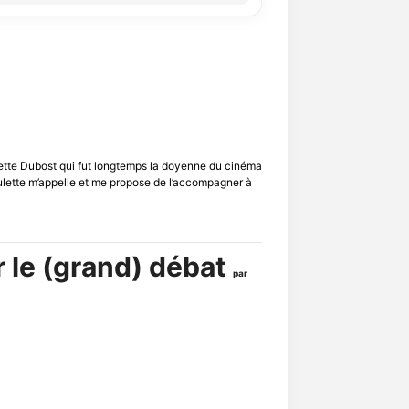
ulette Dubost qui fut longtemps la doyenne du cinéma
aulette m’appelle et me propose de l’accompagner à
r le (grand) débat
par