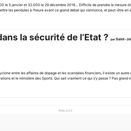
0 le 5 janvier et 32.000 le 29 décembre 2018… Difficile de prendre la mesure 
emettre les pendules à l’heure avant ce grand débat qui s’annonce, et peut-être e
dans la sécurité de l’Etat ?
Saint-Jo
par
cyclone entre les affaires de dopage et les scandales financiers, il existe un autre
rations et le ministère des Sports. Qui sait vraiment ce qui s’y passe ? Pas grand m
PUBLICITÉ