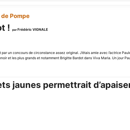
p de Pompe
t !
Frédéric VIGNALE
par
ot par un concours de circonstance assez original. J’étais amie avec l’actrice Pa
Renoir et les plus grands et notamment Brigitte Bardot dans Viva Maria. Un jour P
ets jaunes permettrait d’apaise