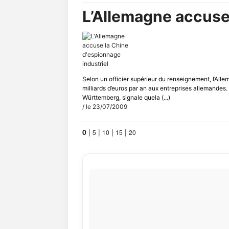
L’Allemagne accuse
Selon un officier supérieur du renseignement, l’Alle
milliards d’euros par an aux entreprises allemandes
Württemberg, signale quela (...)
/ le 23/07/2009
0
|
|
|
|
5
10
15
20