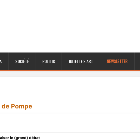
A
SOCIÉTÉ
POLITIK
JULIETTE'S ART
NEWSLETTER
p de Pompe
paiser le (grand) débat