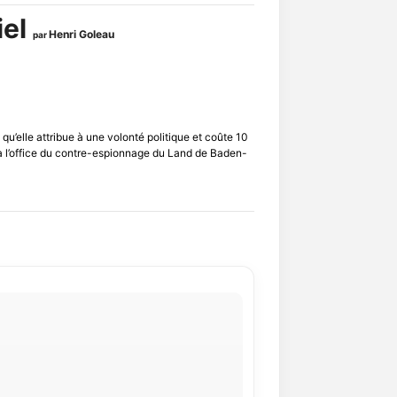
iel
Henri Goleau
par
qu’elle attribue à une volonté politique et coûte 10
 à l’office du contre-espionnage du Land de Baden-