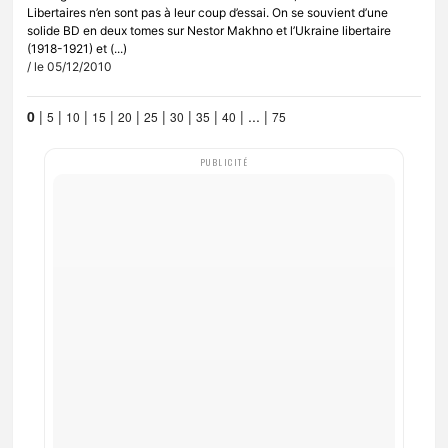
Libertaires n’en sont pas à leur coup d’essai. On se souvient d’une
solide BD en deux tomes sur Nestor Makhno et l’Ukraine libertaire
(1918-1921) et (...)
/ le 05/12/2010
0
|
|
|
|
|
|
|
|
|
...
|
5
10
15
20
25
30
35
40
75
PUBLICITÉ