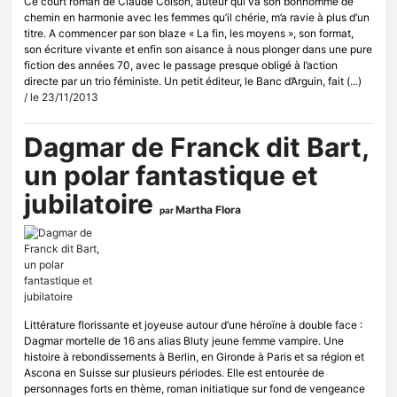
Ce court roman de Claude Colson, auteur qui va son bonhomme de
chemin en harmonie avec les femmes qu’il chérie, m’a ravie à plus d’un
titre. A commencer par son blaze « La fin, les moyens », son format,
son écriture vivante et enfin son aisance à nous plonger dans une pure
fiction des années 70, avec le passage presque obligé à l’action
directe par un trio féministe. Un petit éditeur, le Banc d’Arguin, fait (...)
/ le 23/11/2013
Dagmar de Franck dit Bart,
un polar fantastique et
jubilatoire
Martha Flora
par
Littérature florissante et joyeuse autour d’une héroïne à double face :
Dagmar mortelle de 16 ans alias Bluty jeune femme vampire. Une
histoire à rebondissements à Berlin, en Gironde à Paris et sa région et
Ascona en Suisse sur plusieurs périodes. Elle est entourée de
personnages forts en thème, roman initiatique sur fond de vengeance