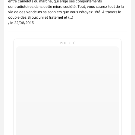
entre camelots du marché, qui érige ses comportements
contradictoires dans cette micro société. Tout, vous saurez tout de la
vie de ces vendeurs saisonniers que vous côtoyez l’été. A travers le
couple des Bijoux uni et fraternel et (...)
/ le 22/08/2015
PUBLICITÉ