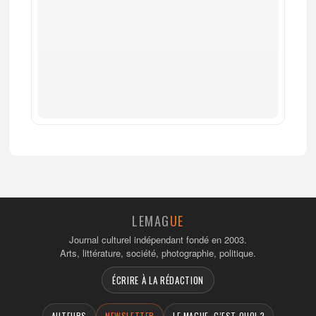
LEMAG
UE
Journal culturel indépendant fondé en 2003.
Arts, littérature, société, photographie, politique.
ÉCRIRE À LA RÉDACTION
AUTEURS
NEWSLETTER
LE MAGUE, C’EST QUOI ?