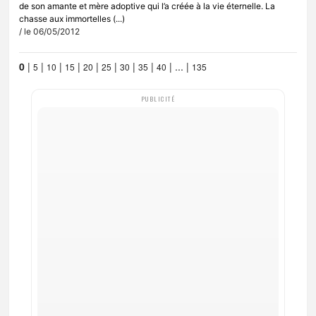
de son amante et mère adoptive qui l’a créée à la vie éternelle. La
chasse aux immortelles (...)
/ le 06/05/2012
0
|
|
|
|
|
|
|
|
|
...
|
5
10
15
20
25
30
35
40
135
PUBLICITÉ