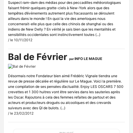
Suspect ram-dam des médias pour des peccadilles météorologiques
faisant frémir quelques gratte-ciels à New-York alors que des
tempêtes d’évènements autrement plus fracassants se déroulent
ailleurs dans le monde ! En quoi la vie des amerloques nous
concernerait-elle plus que celle des chinois de shanghai ou des
indiens de New Delly ? En vérité je sais bien que les mentalités et
sensibilités occidentales sont instinctivement toutes (...)
/ le 10/11/2012
Bal de Février
INFO LE MAGUE
par
Désormais notre Fondateur bien aimé Frédéric Vignale tiendra une
revue de presse décalée et régulière sur Le Mague. Voici la première.
une compilation de ses pensées d’actualité. Enjoy LES OSCARS 7 500
crevettes et 1 300 huitres vont être servies dans les sauteries après
les Oscar. Rajoutons à cela des femmes refaites de partout et des
acteurs et producteurs drogués ou alcooliques et des crevards
suiveurs avec des QI de bulots. (...)
/ le 23/02/2012