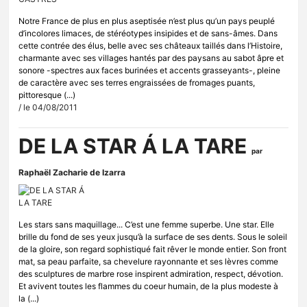
Notre France de plus en plus aseptisée n’est plus qu’un pays peuplé
d’incolores limaces, de stéréotypes insipides et de sans-âmes. Dans
cette contrée des élus, belle avec ses châteaux taillés dans l’Histoire,
charmante avec ses villages hantés par des paysans au sabot âpre et
sonore -spectres aux faces burinées et accents grasseyants-, pleine
de caractère avec ses terres engraissées de fromages puants,
pittoresque (...)
/ le 04/08/2011
DE LA STAR Á LA TARE
par
Raphaël Zacharie de Izarra
Les stars sans maquillage... C’est une femme superbe. Une star. Elle
brille du fond de ses yeux jusqu’à la surface de ses dents. Sous le soleil
de la gloire, son regard sophistiqué fait rêver le monde entier. Son front
mat, sa peau parfaite, sa chevelure rayonnante et ses lèvres comme
des sculptures de marbre rose inspirent admiration, respect, dévotion.
Et avivent toutes les flammes du coeur humain, de la plus modeste à
la (...)