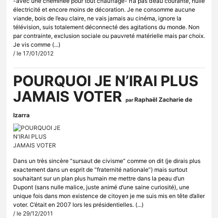
-avec une cheminée pour tout chauffage- n’a pas d’eau courante, nulle
électricité et encore moins de décoration. Je ne consomme aucune
viande, bois de l’eau claire, ne vais jamais au cinéma, ignore la
télévision, suis totalement déconnecté des agitations du monde. Non
par contrainte, exclusion sociale ou pauvreté matérielle mais par choix.
Je vis comme (...)
/ le 17/01/2012
POURQUOI JE N’IRAI PLUS
JAMAIS VOTER
Raphaël Zacharie de
par
Izarra
Dans un très sincère “sursaut de civisme” comme on dit (je dirais plus
exactement dans un esprit de “fraternité nationale”) mais surtout
souhaitant sur un plan plus humain me mettre dans la peau d’un
Dupont (sans nulle malice, juste animé d’une saine curiosité), une
unique fois dans mon existence de citoyen je me suis mis en tête d’aller
voter. C’était en 2007 lors les présidentielles. (...)
/ le 29/12/2011