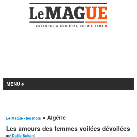
MENU
Revue de presse
» Algérie
Le Mague - les mots
À la Une
Les amours des femmes voilées dévoilées
Archives
Dalila Soltani
par