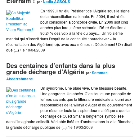
Eternam !
Nadia AGSOUS
par
Gens du Médoc
En 1999, il fut élu Président de l’Algérie sous le signe
de la réconciliation nationale. En 2004, il est ré-élu
Gogol 1er
pour consolider la concorde civile. En 2009 soit cinq
années plus tard, même scénario ! Ré-ré-élection à
Incasable
90,24% des voix à la tête du pays… Un troisième
Interviews
mandat qui s’inscrit dans l’esprit de la continuité : parachever « la
réconciliation des Algérien(ne)s avec eux-mêmes ». Décidément ! On dirait
que (...)
/ le 10/04/2009
J'me présente
Littéraire
Des centaines d’enfants dans la plus
grande décharge d’Algérie
Musik
Semmar
par
Abderrahmane
News
Un syndrome. Une plaie vive. Une blessure béante.
Juliette's Art
Une gangrène. Un abcès. C’est toute une panoplie de
termes savants que la littérature médicale a fourni aux
Où Sortir
responsables de la wilaya d’Alger et du gouvernement
People
pour résumer toute la « splendeur maléfique » que la
décharge de Oued Smar a longtemps symbolisée
Politik
dans l’imaginaire collectif. Véritable théâtre d’ombres dans la ville Blanche,
la grande décharge publique de (...)
/ le 19/03/2009
Presse
Provok