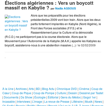
Élections algériennes : Vers un boycott
massif en Kabylie ?
Nadia AGSOUS
par
Qui es-tu ?
Alors que les préparatifs pour les élections
R. Z. Izarra
présidentielles 2009 vont bon train. Alors que les deux
partis fortement implantés en Kabylie (Nord Algérie), le
Rumeurs Normandes
Front des Forces socialistes (F.F.S.) et le
Sexy
Rassemblement pour la Culture et la démocratie
(R.C.D.) ne participeront pas à la course électorale. Alors que le
Société
Mouvement pour l’Autonomie de la Kabylie (M.A.K.) appelle les Kabyles au
boycott, assisterons-nous à une abstention massive (...)
/ le 02/02/2009
Sports
Tendances
.
TV
Vidéo
Zoom
Rubriques
À la Une
|
Archives
|
Arts
|
BD
|
Blog Actu
|
Chronique DVD
|
Cinéma
|
Coup de
Cœur
|
Coup de Pique
|
Coup de Pompe
|
Culture
|
Dessin
|
Dessiné par Tastet
|
Documents
|
Ds Show
|
Écologie
|
Éditorial
|
Gens du Médoc
|
Gogol 1er
|
Incasable
|
Interviews
|
L’image
|
La revue de Presse
|
Littéraire
|
Musik
|
News
|
Où Sortir
|
People
|
Politik
|
Presse
|
Provok
|
Qui es-tu ?
|
R. Z. Izarra
|
Rumeurs