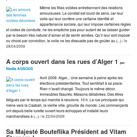
Arts
Même les filles voilées entretiennent des relations
BD
amoureuses. Le constat est lourd de sens, car leur
voile qui leur confère une certaine identité et
Blog Actu
appartenance sociale, qui leur impose certaines règles
Chroniques DVD
et codes de conduite, ne les empêche pas pour autant de se laisser guider
par le besoin très naturel d’aimer et de sentir aimées. Qu’il leur soit imposé
Cinéma
ou choisi par conviction, le voile ne les dissuade pas de goûter au (...)
/ le
28/04/2009
Coup de Coeur
Coup de Pique
A corps ouvert dans les rues d’Alger 1
par
Coup de Pompe
Nadia AGSOUS
Avril 2009. Alger... Une semaine à peine après les
Culture
élections présidentielles. Tout semblait à sa place.
Rien n’avait changé. Toujours le même décor.
Dessin
Immeubles fissurés. Maisons délabrées. Des êtres
Dessiné par Tastet
fatigués par le temps qui marche à reculons. 10 h. La rue principale qui
mène vers la Casbah, la vieille ville, grouille de monde. Les commerçants
Documents
ont depuis belle lurette ouvert leurs échoppes et installé leurs
marchandises à (...)
/ le 22/04/2009
Ds Show
Écologie
Sa Majesté Bouteflika Président ad Vitam
Éditorial