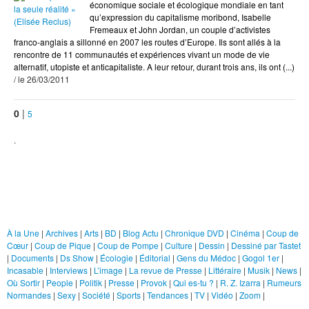
économique sociale et écologique mondiale en tant
qu’expression du capitalisme moribond, Isabelle
Qui es-tu ?
Fremeaux et John Jordan, un couple d’activistes
franco-anglais a sillonné en 2007 les routes d’Europe. Ils sont allés à la
R. Z. Izarra
rencontre de 11 communautés et expériences vivant un mode de vie
alternatif, utopiste et anticapitaliste. A leur retour, durant trois ans, ils ont (...)
Rumeurs Normandes
/ le 26/03/2011
Sexy
0
|
5
Société
Sports
.
Tendances
TV
Rubriques
Vidéo
Zoom
À la Une
|
Archives
|
Arts
|
BD
|
Blog Actu
|
Chronique DVD
|
Cinéma
|
Coup de
Cœur
|
Coup de Pique
|
Coup de Pompe
|
Culture
|
Dessin
|
Dessiné par Tastet
|
Documents
|
Ds Show
|
Écologie
|
Éditorial
|
Gens du Médoc
|
Gogol 1er
|
Incasable
|
Interviews
|
L’image
|
La revue de Presse
|
Littéraire
|
Musik
|
News
|
Où Sortir
|
People
|
Politik
|
Presse
|
Provok
|
Qui es-tu ?
|
R. Z. Izarra
|
Rumeurs
Normandes
|
Sexy
|
Société
|
Sports
|
Tendances
|
TV
|
Vidéo
|
Zoom
|