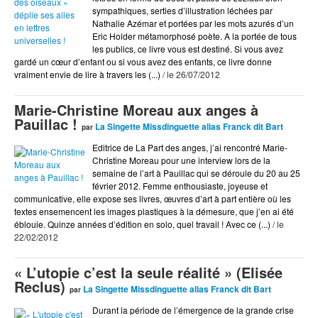
sympathiques, serties d’illustration léchées par
Gens du Médoc
Nathalie Azémar et portées par les mots azurés d’un
Eric Holder métamorphosé poète. A la portée de tous
Gogol 1er
les publics, ce livre vous est destiné. Si vous avez
gardé un cœur d’enfant ou si vous avez des enfants, ce livre donne
Incasable
vraiment envie de lire à travers les (...)
/ le 26/07/2012
Interviews
Marie-Christine Moreau aux anges à
J'me présente
Pauillac !
La Singette Missdinguette alias Franck dit Bart
par
Littéraire
Editrice de La Part des anges, j’ai rencontré Marie-
Christine Moreau pour une interview lors de la
Musik
semaine de l’art à Pauillac qui se déroule du 20 au 25
News
février 2012. Femme enthousiaste, joyeuse et
communicative, elle expose ses livres, œuvres d’art à part entière où les
Juliette's Art
textes ensemencent les images plastiques à la démesure, que j’en ai été
éblouie. Quinze années d’édition en solo, quel travail ! Avec ce (...)
/ le
Où Sortir
22/02/2012
People
« L’utopie c’est la seule réalité » (Elisée
Politik
Reclus)
La Singette Missdinguette alias Franck dit Bart
par
Presse
Durant la période de l’émergence de la grande crise
Provok