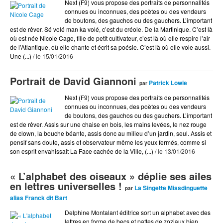
Arts
Next (F9) vous propose des portraits de personnalités
connues ou inconnues, des poètes ou des vendeurs
BD
de boutons, des gauchos ou des gauchers. L’important
est de rêver. Sé volé man ka volé, c’est du créole. De la Martinique. C’est là
Blog Actu
où est née Nicole Cage, fille de petit cultivateur, c’est là où elle respire l’air
Chroniques DVD
de l’Atlantique, où elle chante et écrit sa poésie. C’est là où elle vole aussi.
Une (...)
/ le 15/01/2016
Cinéma
Coup de Coeur
Portrait de David Giannoni
Patrick Lowie
par
Coup de Pique
Next (F9) vous propose des portraits de personnalités
connues ou inconnues, des poètes ou des vendeurs
Coup de Pompe
de boutons, des gauchos ou des gauchers. L’important
est de rêver. Assis sur une chaise en bois, les mains levées, le nez rouge
Culture
de clown, la bouche béante, assis donc au milieu d’un jardin, seul. Assis et
pensif sans doute, assis et observateur même les yeux fermés, comme si
Dessin
son esprit envahissait La Face cachée de la Ville, (...)
/ le 13/01/2016
Dessiné par Tastet
« L’alphabet des oiseaux » déplie ses ailes
Documents
en lettres universelles !
La Singette Missdinguette
par
Ds Show
alias Franck dit Bart
Écologie
Delphine Montalant éditrice sort un alphabet avec des
lettres en forme de becs et pattes de zoziaux bien
Éditorial