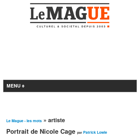
MENU
Revue de presse
» artiste
Le Mague - les mots
À la Une
Portrait de Nicole Cage
Archives
Patrick Lowie
par