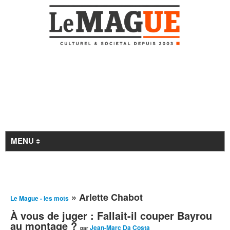
MENU
Revue de presse
» Arlette Chabot
Le Mague - les mots
À la Une
À vous de juger : Fallait-il couper Bayrou
Archives
au montage ?
Jean-Marc Da Costa
par