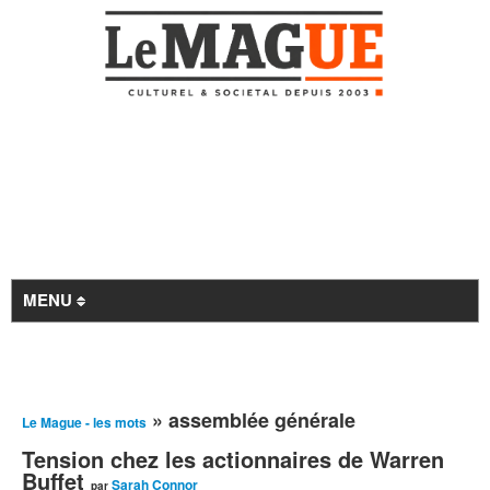
MENU
Revue de presse
» assemblée générale
Le Mague - les mots
À la Une
Tension chez les actionnaires de Warren
Archives
Buffet
Sarah Connor
par