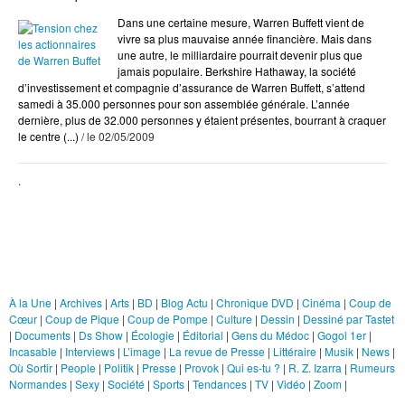
Arts
Dans une certaine mesure, Warren Buffett vient de
BD
vivre sa plus mauvaise année financière. Mais dans
une autre, le milliardaire pourrait devenir plus que
Blog Actu
jamais populaire. Berkshire Hathaway, la société
Chroniques DVD
d’investissement et compagnie d’assurance de Warren Buffett, s’attend
samedi à 35.000 personnes pour son assemblée générale. L’année
Cinéma
dernière, plus de 32.000 personnes y étaient présentes, bourrant à craquer
le centre (...)
/ le 02/05/2009
Coup de Coeur
Coup de Pique
.
Coup de Pompe
Culture
Rubriques
Dessin
Dessiné par Tastet
À la Une
|
Archives
|
Arts
|
BD
|
Blog Actu
|
Chronique DVD
|
Cinéma
|
Coup de
Cœur
|
Coup de Pique
|
Coup de Pompe
|
Culture
|
Dessin
|
Dessiné par Tastet
Documents
|
Documents
|
Ds Show
|
Écologie
|
Éditorial
|
Gens du Médoc
|
Gogol 1er
|
Ds Show
Incasable
|
Interviews
|
L’image
|
La revue de Presse
|
Littéraire
|
Musik
|
News
|
Où Sortir
|
People
|
Politik
|
Presse
|
Provok
|
Qui es-tu ?
|
R. Z. Izarra
|
Rumeurs
Écologie
Normandes
|
Sexy
|
Société
|
Sports
|
Tendances
|
TV
|
Vidéo
|
Zoom
|
Éditorial