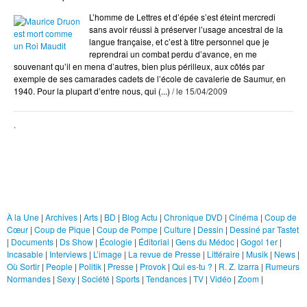
Arts
L’homme de Lettres et d’épée s’est éteint mercredi
BD
sans avoir réussi à préserver l’usage ancestral de la
langue française, et c’est à titre personnel que je
Blog Actu
reprendrai un combat perdu d’avance, en me
Chroniques DVD
souvenant qu’il en mena d’autres, bien plus périlleux, aux côtés par
exemple de ses camarades cadets de l’école de cavalerie de Saumur, en
Cinéma
1940. Pour la plupart d’entre nous, qui (...)
/ le 15/04/2009
Coup de Coeur
.
Coup de Pique
Coup de Pompe
Culture
Rubriques
Dessin
À la Une
|
Archives
|
Arts
|
BD
|
Blog Actu
|
Chronique DVD
|
Cinéma
|
Coup de
Dessiné par Tastet
Cœur
|
Coup de Pique
|
Coup de Pompe
|
Culture
|
Dessin
|
Dessiné par Tastet
|
Documents
|
Ds Show
|
Écologie
|
Éditorial
|
Gens du Médoc
|
Gogol 1er
|
Documents
Incasable
|
Interviews
|
L’image
|
La revue de Presse
|
Littéraire
|
Musik
|
News
|
Ds Show
Où Sortir
|
People
|
Politik
|
Presse
|
Provok
|
Qui es-tu ?
|
R. Z. Izarra
|
Rumeurs
Normandes
|
Sexy
|
Société
|
Sports
|
Tendances
|
TV
|
Vidéo
|
Zoom
|
Écologie
Liens
Éditorial