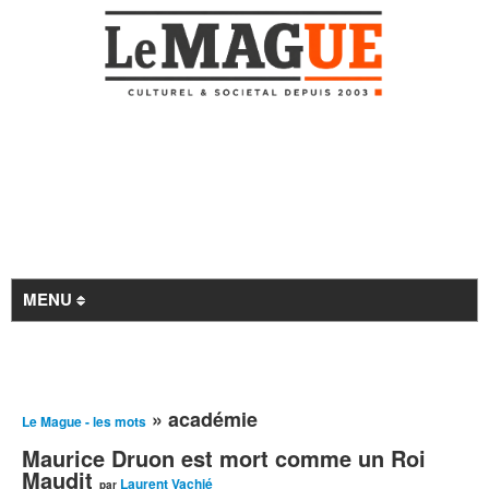
MENU
Revue de presse
» académie
Le Mague - les mots
À la Une
Maurice Druon est mort comme un Roi
Archives
Maudit
Laurent Vachié
par