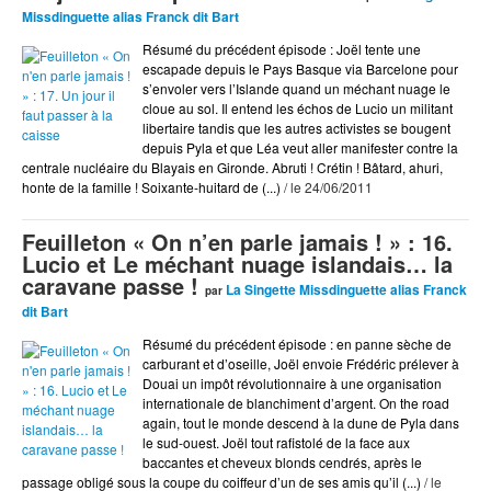
Arts
Missdinguette alias Franck dit Bart
BD
Résumé du précédent épisode : Joël tente une
Blog Actu
escapade depuis le Pays Basque via Barcelone pour
s’envoler vers l’Islande quand un méchant nuage le
Chroniques DVD
cloue au sol. Il entend les échos de Lucio un militant
libertaire tandis que les autres activistes se bougent
Cinéma
depuis Pyla et que Léa veut aller manifester contre la
centrale nucléaire du Blayais en Gironde. Abruti ! Crétin ! Bâtard, ahuri,
Coup de Coeur
honte de la famille ! Soixante-huitard de (...)
/ le 24/06/2011
Coup de Pique
Feuilleton « On n’en parle jamais ! » : 16.
Coup de Pompe
Lucio et Le méchant nuage islandais… la
caravane passe !
Culture
La Singette Missdinguette alias Franck
par
dit Bart
Dessin
Résumé du précédent épisode : en panne sèche de
Dessiné par Tastet
carburant et d’oseille, Joël envoie Frédéric prélever à
Douai un impôt révolutionnaire à une organisation
Documents
internationale de blanchiment d’argent. On the road
Ds Show
again, tout le monde descend à la dune de Pyla dans
le sud-ouest. Joël tout rafistolé de la face aux
Écologie
baccantes et cheveux blonds cendrés, après le
passage obligé sous la coupe du coiffeur d’un de ses amis qu’il (...)
/ le
Éditorial