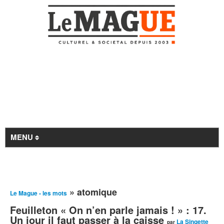
MENU
Revue de presse
» atomique
Le Mague - les mots
À la Une
Feuilleton « On n’en parle jamais ! » : 17.
Archives
Un jour il faut passer à la caisse
La Singette
par