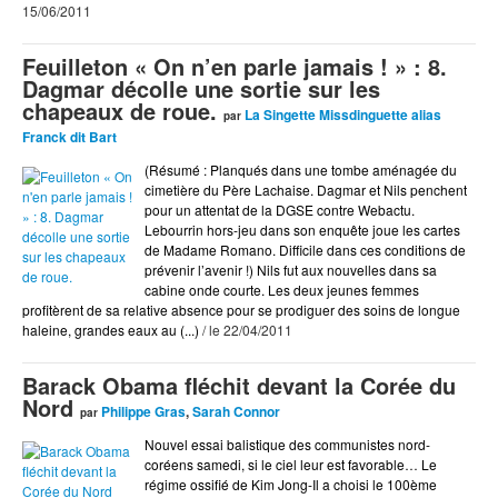
15/06/2011
Gens du Médoc
Feuilleton « On n’en parle jamais ! » : 8.
Gogol 1er
Dagmar décolle une sortie sur les
Incasable
chapeaux de roue.
La Singette Missdinguette alias
par
Franck dit Bart
Interviews
(Résumé : Planqués dans une tombe aménagée du
J'me présente
cimetière du Père Lachaise. Dagmar et Nils penchent
pour un attentat de la DGSE contre Webactu.
Littéraire
Lebourrin hors-jeu dans son enquête joue les cartes
de Madame Romano. Difficile dans ces conditions de
Musik
prévenir l’avenir !) Nils fut aux nouvelles dans sa
News
cabine onde courte. Les deux jeunes femmes
profitèrent de sa relative absence pour se prodiguer des soins de longue
Juliette's Art
haleine, grandes eaux au (...)
/ le 22/04/2011
Où Sortir
Barack Obama fléchit devant la Corée du
People
Nord
Philippe Gras
,
Sarah Connor
par
Politik
Nouvel essai balistique des communistes nord-
Presse
coréens samedi, si le ciel leur est favorable… Le
régime ossifié de Kim Jong-Il a choisi le 100ème
Provok