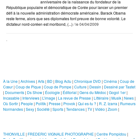
anniversaire de la naissance du fondateur de la
République populaire et démocratique de Corée pour lancer un premier
défi à la nouvelle administration démocrate américaine. Barack Obama
Qui es-tu ?
reste ferme, alors que ses diplomates font preuve de bonne volonté. Le
R. Z. Izarra
dictateur nord-coréen est moribond, (...)
/ le 04/04/2009
Rumeurs Normandes
.
Sexy
Société
Sports
Rubriques
Tendances
TV
À la Une
|
Archives
|
Arts
|
BD
|
Blog Actu
|
Chronique DVD
|
Cinéma
|
Coup de
Cœur
|
Coup de Pique
|
Coup de Pompe
|
Culture
|
Dessin
|
Dessiné par Tastet
Vidéo
|
Documents
|
Ds Show
|
Écologie
|
Éditorial
|
Gens du Médoc
|
Gogol 1er
|
Incasable
|
Interviews
|
L’image
|
La revue de Presse
|
Littéraire
|
Musik
|
News
|
Zoom
Où Sortir
|
People
|
Politik
|
Presse
|
Provok
|
Qui es-tu ?
|
R. Z. Izarra
|
Rumeurs
Normandes
|
Sexy
|
Société
|
Sports
|
Tendances
|
TV
|
Vidéo
|
Zoom
|
Liens
THIONVILLE
|
FREDERIC VIGNALE PHOTOGRAPHE
|
Centre Pompidou
|