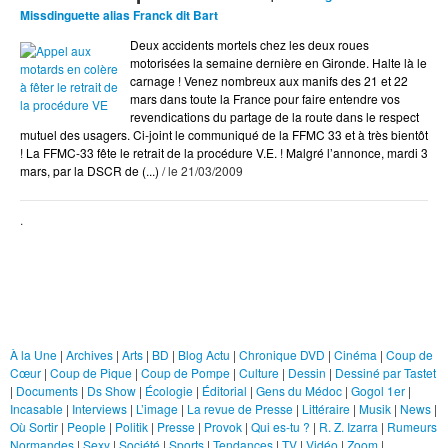
Arts
Missdinguette alias Franck dit Bart
BD
Deux accidents mortels chez les deux roues
Blog Actu
motorisées la semaine dernière en Gironde. Halte là le
carnage ! Venez nombreux aux manifs des 21 et 22
Chroniques DVD
mars dans toute la France pour faire entendre vos
revendications du partage de la route dans le respect
Cinéma
mutuel des usagers. Ci-joint le communiqué de la FFMC 33 et à très bientôt
! La FFMC-33 fête le retrait de la procédure V.E. ! Malgré l’annonce, mardi 3
Coup de Coeur
mars, par la DSCR de (...)
/ le 21/03/2009
Coup de Pique
Coup de Pompe
.
Culture
Dessin
Rubriques
Dessiné par Tastet
À la Une
Documents
|
Archives
|
Arts
|
BD
|
Blog Actu
|
Chronique DVD
|
Cinéma
|
Coup de
Cœur
|
Coup de Pique
|
Coup de Pompe
|
Culture
|
Dessin
|
Dessiné par Tastet
Ds Show
|
Documents
|
Ds Show
|
Écologie
|
Éditorial
|
Gens du Médoc
|
Gogol 1er
|
Incasable
|
Interviews
|
L’image
|
La revue de Presse
|
Littéraire
|
Musik
|
News
|
Écologie
Où Sortir
|
People
|
Politik
|
Presse
|
Provok
|
Qui es-tu ?
|
R. Z. Izarra
|
Rumeurs
Normandes
|
Sexy
|
Société
|
Sports
|
Tendances
|
TV
|
Vidéo
|
Zoom
|
Éditorial