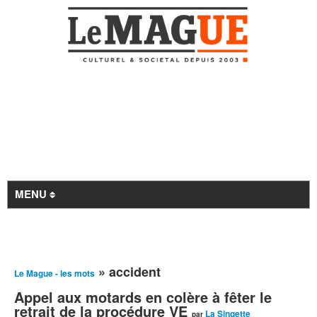
MENU
Revue de presse
» accident
Le Mague - les mots
À la Une
Appel aux motards en colère à fêter le
Archives
retrait de la procédure VE
La Singette
par