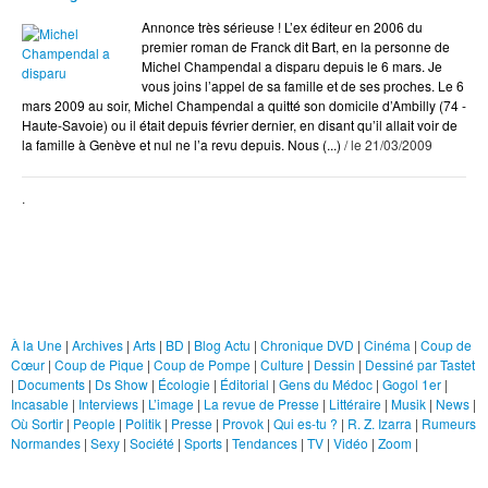
Arts
Annonce très sérieuse ! L’ex éditeur en 2006 du
BD
premier roman de Franck dit Bart, en la personne de
Michel Champendal a disparu depuis le 6 mars. Je
Blog Actu
vous joins l’appel de sa famille et de ses proches. Le 6
Chroniques DVD
mars 2009 au soir, Michel Champendal a quitté son domicile d’Ambilly (74 -
Haute-Savoie) ou il était depuis février dernier, en disant qu’il allait voir de
Cinéma
la famille à Genève et nul ne l’a revu depuis. Nous (...)
/ le 21/03/2009
Coup de Coeur
.
Coup de Pique
Coup de Pompe
Culture
Rubriques
Dessin
À la Une
|
Archives
|
Arts
|
BD
|
Blog Actu
|
Chronique DVD
|
Cinéma
|
Coup de
Dessiné par Tastet
Cœur
|
Coup de Pique
|
Coup de Pompe
|
Culture
|
Dessin
|
Dessiné par Tastet
|
Documents
|
Ds Show
|
Écologie
|
Éditorial
|
Gens du Médoc
|
Gogol 1er
|
Documents
Incasable
|
Interviews
|
L’image
|
La revue de Presse
|
Littéraire
|
Musik
|
News
|
Ds Show
Où Sortir
|
People
|
Politik
|
Presse
|
Provok
|
Qui es-tu ?
|
R. Z. Izarra
|
Rumeurs
Normandes
|
Sexy
|
Société
|
Sports
|
Tendances
|
TV
|
Vidéo
|
Zoom
|
Écologie
Liens
Éditorial