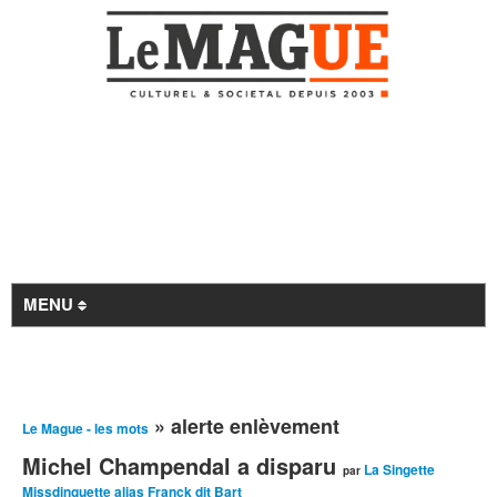
MENU
Revue de presse
» alerte enlèvement
Le Mague - les mots
À la Une
Michel Champendal a disparu
Archives
La Singette
par
Missdinguette alias Franck dit Bart