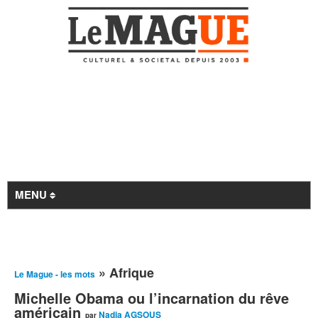
MENU
Revue de presse
» Afrique
Le Mague - les mots
À la Une
Michelle Obama ou l’incarnation du rêve
Archives
américain
Nadia AGSOUS
par