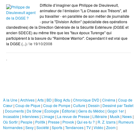
Difficile d’imaginer que Philippe de Dieuleveult,
Gens du Médoc
animateur de l’émission "La Chasse aux Trésors", ait
pu travailler - en parallèle de son métier de journaliste
Gogol 1er
- pour la "Division Action" (spécialiste des opérations
clandestines) de la Direction Générale de la Sécurité Extérieure (DGSE et
Incasable
ancien SDECE) au même titre que les "faux époux Turenge" qui
Interviews
participèrent à la bavure du "Raimbow Warrior". Cependant il est vrai que
la DGSE (...)
/ le 19/10/2008
J'me présente
.
Littéraire
Musik
News
Rubriques
Juliette's Art
Où Sortir
À la Une
|
Archives
|
Arts
|
BD
|
Blog Actu
|
Chronique DVD
|
Cinéma
|
Coup de
Cœur
|
Coup de Pique
|
Coup de Pompe
|
Culture
|
Dessin
|
Dessiné par Tastet
People
|
Documents
|
Ds Show
|
Écologie
|
Éditorial
|
Gens du Médoc
|
Gogol 1er
|
Incasable
|
Interviews
|
L’image
|
La revue de Presse
|
Littéraire
|
Musik
|
News
|
Politik
Où Sortir
|
People
|
Politik
|
Presse
|
Provok
|
Qui es-tu ?
|
R. Z. Izarra
|
Rumeurs
Presse
Normandes
|
Sexy
|
Société
|
Sports
|
Tendances
|
TV
|
Vidéo
|
Zoom
|
Provok