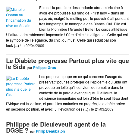
Arts
Elle est la première descendante afro-américaine à
BD
avoir été propulsée au rang de « first lady » dans un
pays où, malgré le melting pot, le pouvoir était pendant
Blog Actu
très longtemps, le monopole des Blancs. Oui. Elle est
Chroniques DVD
bien la Pionnière ! Grande ! Belle ! Le corps athlétique
! L’allure admirablement imposante ! Sûre d’elle ! Intelligente ! Celle qui est
Cinéma
le symbole de l’élégance, du chic, du must. Celle qui séduit par son
look (...)
/ le 02/04/2009
Coup de Coeur
Coup de Pique
Le Diabète progresse Partout plus vite que
le Sida
Coup de Pompe
Philippe Gras
par
Les propos du pape en ce qui concerne l’usage du
Culture
préservatif pour se protéger de l’épidémie du Sida ont
provoqué un tollé qu’il convient de remettre dans le
Dessin
contexte de la parole évangélique. D’ailleurs, la
Dessiné par Tastet
déficience immunitaire est loin d’être le seul fléau dont
l’Afrique est la victime, et parmi les maladies en progrès, le diabète arrive
Documents
en seconde position, et avec lui l’évolution des (...)
/ le 21/03/2009
Ds Show
Philippe de Dieuleveult agent de la
Écologie
DGSE ?
Philip Beaubaton
par
Éditorial