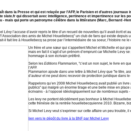
ît dans la Presse et qui est relayée par l’AFP, le Parisien et d’autres journaux i
e slate.fr qui dissertait avec intelligence, pertinence et impertinence sur les po
u - mais qui porte un patronyme célèbre dans la littérature (Marc, Bernard -Henr
hel Lévy l’accuse d’avoir repris le titre d’un recueil de nouvelles qu’il avait écrit e
 "l’Association des amis de Michel Houellebecq" un club de fans qui existe depuis 
-il fait lire à Houellebecq sa prose par l’intermédiaire de sa soeur, l’histoire ne le 
Un frère et une sœur qui s’appellent Michel et Michelle et qui gra
mais en fait il s’agit d’un prénom d’emprunt car Michelle Levy se
hommage à son écrivain préféré.
Selon les
Editions Flammarion
, "c’est un non sujet, le livre en 
l’AFP.
Flammarion ajoute dans une lettre à Michel Lévy que "le titre, as
d’auteur et ne peut donc recevoir de protection juridique dans l
Rappelons qu’en 2008 Michel Houellebecq avait publié un livre
publics" qui malgré un énorme tirage et une belle mise en place a
écrivains - à l’opposé idéologiquement sur de nombreux sujets - 
Les levy ne portent décidément pas bonheur à Michel Houellebecq.
cette frénésie de la rentrée houellebecquienne 2010. Bizarre, biz
Si Michel Levy veut s’exprimer sur cette affaire un peu trouble, il
lien vers le dépôt du livre à la BNF par Michel Levy