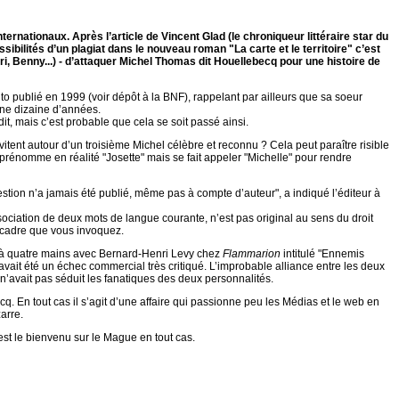
nternationaux. Après l’article de Vincent Glad (le chroniqueur littéraire star du
ssibilités d’un plagiat dans le nouveau roman "La carte et le territoire" c’est
i, Benny...) - d’attaquer Michel Thomas dit Houellebecq pour une histoire de
t auto publié en 1999 (voir dépôt à la BNF), rappelant par ailleurs que sa soeur
une dizaine d’années.
dit, mais c’est probable que cela se soit passé ainsi.
vitent autour d’un troisième Michel célèbre et reconnu ? Cela peut paraître risible
 prénomme en réalité "Josette" mais se fait appeler "Michelle" pour rendre
question n’a jamais été publié, même pas à compte d’auteur", a indiqué l’éditeur à
sociation de deux mots de langue courante, n’est pas original au sens du droit
e cadre que vous invoquez.
 à quatre mains avec Bernard-Henri Levy chez
Flammarion
intitulé "Ennemis
vait été un échec commercial très critiqué. L’improbable alliance entre les deux
n’avait pas séduit les fanatiques des deux personnalités.
 En tout cas il s’agit d’une affaire qui passionne peu les Médias et le web en
arre.
 est le bienvenu sur le Mague en tout cas.