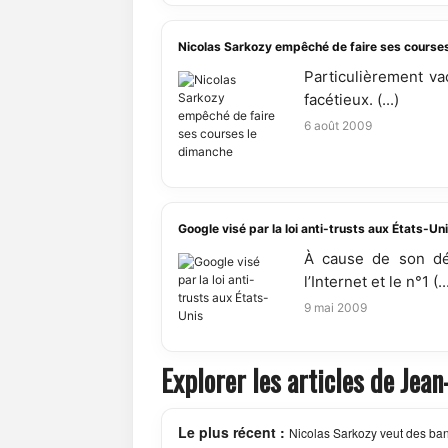
Nicolas Sarkozy empêché de faire ses course
Particulièrement vac
facétieux. (...)
6 août 2009
Google visé par la loi anti-trusts aux États-Un
À cause de son dév
l’Internet et le n°1 (..
9 mai 2009
Explorer les articles de Jea
Le plus récent :
Nicolas Sarkozy veut des ba