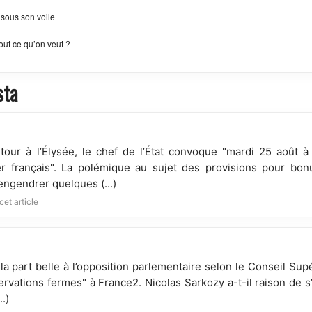
 sous son voile
tout ce qu’on veut ?
sta
our à l’Élysée, le chef de l’État convoque "mardi 25 août 
er français". La polémique au sujet des provisions pour bon
’engendrer quelques (...)
cet article
la part belle à l’opposition parlementaire selon le Conseil Supé
rvations fermes" à France2. Nicolas Sarkozy a-t-il raison de s’
..)