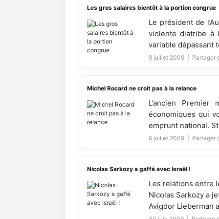
Les gros salaires bientôt à la portion congrue
Le président de l’A
violente diatribe à
variable dépassant t
9 juillet 2009 |
Partager c
Michel Rocard ne croit pas à la relance
L’ancien Premier m
économiques qui von
emprunt national. Stu
6 juillet 2009 |
Partager c
Nicolas Sarkozy a gaffé avec Israël !
Les relations entre 
Nicolas Sarkozy a je
Avigdor Lieberman au
30 juin 2009 |
Partager c