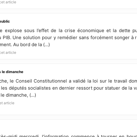
et article
public
re explose sous l’effet de la crise économique et la dette pu
u PIB. Une solution pour y remédier sans forcément songer à ré
ment. Au bord de la (...)
et article
s le dimanche
he, le Conseil Constitutionnel a validé la loi sur le travail d
 les députés socialistes en dernier ressort pour statuer de la va
 le dimanche, (...)
t article
rès-midi mercredi, l’information commence à tourner en bouc