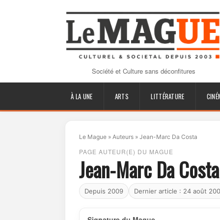
Société et Culture sans déconfitures
À LA UNE
ARTS
LITTÉRATURE
CINÉ
Le Mague
»
Auteurs
»
Jean-Marc Da Costa
PAGE AUTEUR(E) DU MAGUE
Jean-Marc Da Costa
Depuis 2009
Dernier article : 24 août 20
Signature du Mague