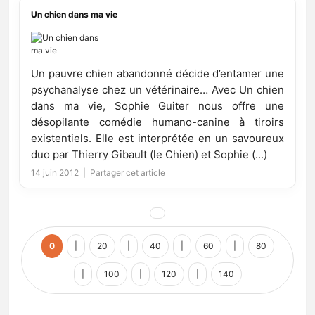
Un chien dans ma vie
Un pauvre chien abandonné décide d’entamer une
psychanalyse chez un vétérinaire… Avec Un chien
dans ma vie, Sophie Guiter nous offre une
désopilante comédie humano-canine à tiroirs
existentiels. Elle est interprétée en un savoureux
duo par Thierry Gibault (le Chien) et Sophie (...)
14 juin 2012 |
Partager cet article
0
|
20
|
40
|
60
|
80
|
100
|
120
|
140