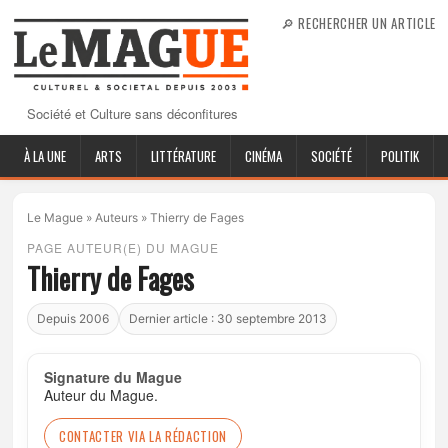
🔎 RECHERCHER UN ARTICLE
Société et Culture sans déconfitures
À LA UNE
ARTS
LITTÉRATURE
CINÉMA
SOCIÉTÉ
POLITIK
Le Mague
»
Auteurs
»
Thierry de Fages
PAGE AUTEUR(E) DU MAGUE
Thierry de Fages
Depuis 2006
Dernier article : 30 septembre 2013
Signature du Mague
Auteur du Mague.
CONTACTER VIA LA RÉDACTION