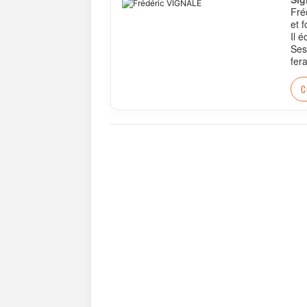
Fré
et 
Il 
Ses
fer
C