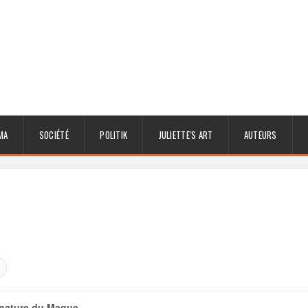
MA
SOCIÉTÉ
POLITIK
JULIETTE'S ART
AUTEURS
nature du Mague