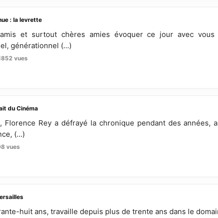
ue : la levrette
 amis et surtout chères amies évoquer ce jour avec vous
l, générationnel (...)
1852 vues
fait du Cinéma
, Florence Rey a défrayé la chronique pendant des années, a
e, (...)
8 vues
ersailles
rante-huit ans, travaille depuis plus de trente ans dans le domai