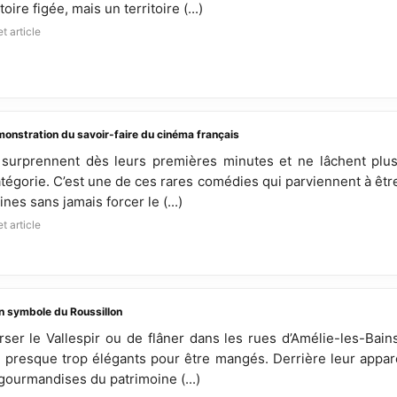
oire figée, mais un territoire (...)
t article
monstration du savoir-faire du cinéma français
i surprennent dès leurs premières minutes et ne lâchent plu
atégorie. C’est une de ces rares comédies qui parviennent à être 
s sans jamais forcer le (...)
t article
un symbole du Roussillon
rser le Vallespir ou de flâner dans les rues d’Amélie-les-Bai
 presque trop élégants pour être mangés. Derrière leur appar
gourmandises du patrimoine (...)