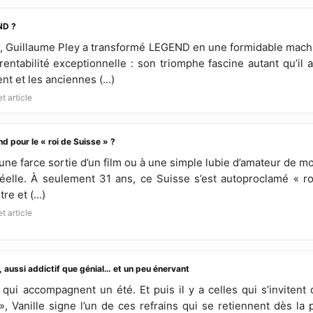
ND ?
 Guillaume Pley a transformé LEGEND en une formidable machi
 rentabilité exceptionnelle : son triomphe fascine autant qu’il
ent et les anciennes (...)
t article
d pour le « roi de Suisse » ?
 une farce sortie d’un film ou à une simple lubie d’amateur de mo
éelle. À seulement 31 ans, ce Suisse s’est autoproclamé « r
e et (...)
t article
, aussi addictif que génial… et un peu énervant
 qui accompagnent un été. Et puis il y a celles qui s’invitent
Vanille signe l’un de ces refrains qui se retiennent dès la