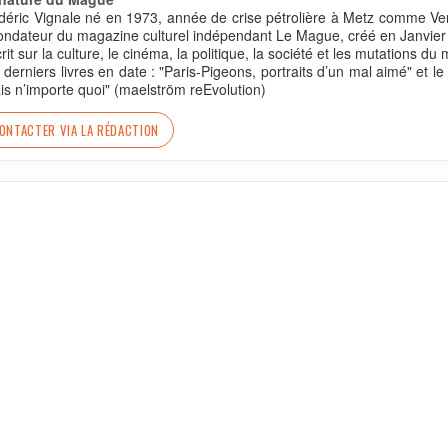
déric Vignale né en 1973, année de crise pétrolière à Metz comme Verl
fondateur du magazine culturel indépendant Le Mague, créé en Janvier
écrit sur la culture, le cinéma, la politique, la société et les mutations 
 derniers livres en date : "Paris-Pigeons, portraits d’un mal aimé" et l
ais n’importe quoi" (maelström reEvolution)
ONTACTER VIA LA RÉDACTION