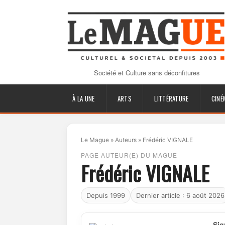
Société et Culture sans déconfitures
À LA UNE
ARTS
LITTÉRATURE
CINÉ
Le Mague
»
Auteurs
»
Frédéric VIGNALE
PAGE AUTEUR(E) DU MAGUE
Frédéric VIGNALE
Depuis 1999
Dernier article : 6 août 2026
Sig