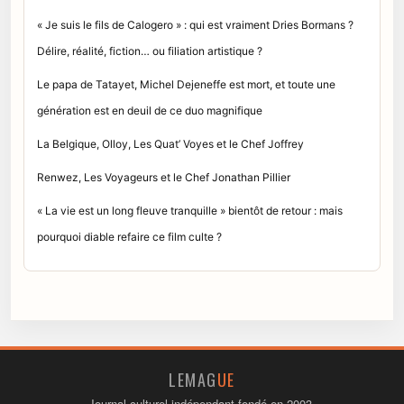
« Je suis le fils de Calogero » : qui est vraiment Dries Bormans ?
Délire, réalité, fiction… ou filiation artistique ?
Le papa de Tatayet, Michel Dejeneffe est mort, et toute une
génération est en deuil de ce duo magnifique
La Belgique, Olloy, Les Quat’ Voyes et le Chef Joffrey
Renwez, Les Voyageurs et le Chef Jonathan Pillier
« La vie est un long fleuve tranquille » bientôt de retour : mais
pourquoi diable refaire ce film culte ?
LEMAG
UE
Journal culturel indépendant fondé en 2003.