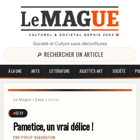
Société et Culture sans déconfitures
🔎 RECHERCHER UN ARTICLE
À LA UNE
ARTS
LITTÉRATURE
JULIETTE'S ART
SOCIÉTÉ
PO
Le Mague
Sexy
»
»
Article
SEXY
Pametice, un vrai délice !
PAR
PHILIP BEAUBATON