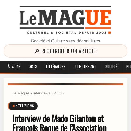
Société et Culture sans déconfitures
🔎 RECHERCHER UN ARTICLE
À LA UNE
ARTS
LITTÉRATURE
JULIETTE'S ART
SOCIÉTÉ
PO
Le Mague
Interviews
»
»
Article
INTERVIEWS
Interview de Mado Gilanton et
François Roque de l’Association