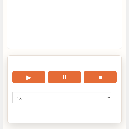
🎧 Écouter cet article
▶
⏸
■
Vitesse
Cliquez sur « Lire » pour écouter l’article.