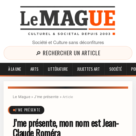
Société et Culture sans déconfitures
🔎 RECHERCHER UN ARTICLE
À LA UNE
ARTS
LITTÉRATURE
JULIETTE'S ART
SOCIÉTÉ
PO
Le Mague
J’me présente
»
»
Article
J’ME PRÉSENTE
J’me présente, mon nom est Jean-
Claude Roméra