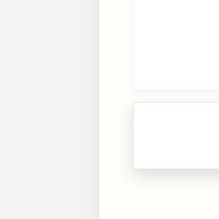
🎧 Écouter cet artic
Cliquez sur « Lire » pour 