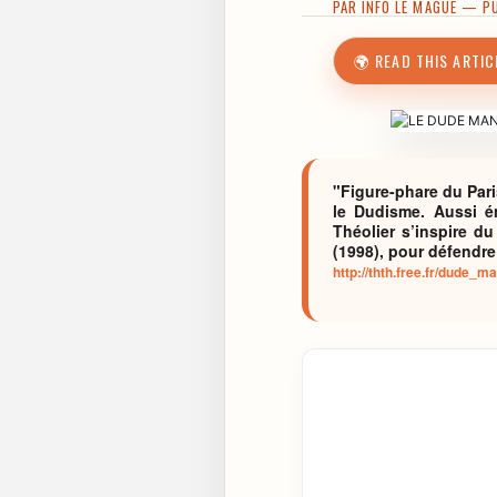
PAR
INFO LE MAGUE
— PUB
🌍 READ THIS ARTIC
"Figure-phare du Paris
le Dudisme. Aussi én
Théolier s’inspire d
(1998), pour défendre 
http://thth.free.fr/dude_ma