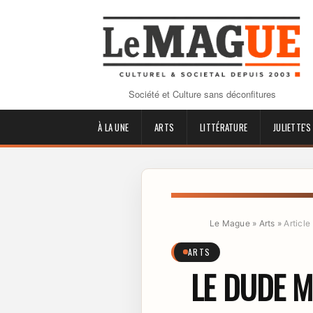
Société et Culture sans déconfitures
À LA UNE
ARTS
LITTÉRATURE
JULIETTE'S
Le Mague
»
Arts
»
Article
ARTS
LE DUDE M