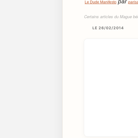
par
Le Dude Manifesto
paris
Certains articles du Mague béné
LE 26/02/2014