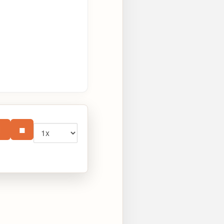
Vitesse
⏸
■