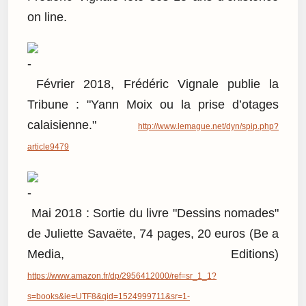
on line.
Février 2018, Frédéric Vignale publie la
Tribune : "Yann Moix ou la prise d’otages
calaisienne."
http://www.lemague.net/dyn/spip.php?
article9479
Mai 2018 : Sortie du livre "Dessins nomades"
de Juliette Savaëte, 74 pages, 20 euros (Be a
Media, Editions)
https://www.amazon.fr/dp/2956412000/ref=sr_1_1?
s=books&ie=UTF8&qid=1524999711&sr=1-