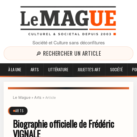
Société et Culture sans déconfitures
🔎 RECHERCHER UN ARTICLE
À LA UNE
ARTS
LITTÉRATURE
JULIETTE'S ART
SOCIÉTÉ
PO
Le Mague
Arts
»
»
Article
ARTS
Biographie officielle de Frédéric
VIGNALE