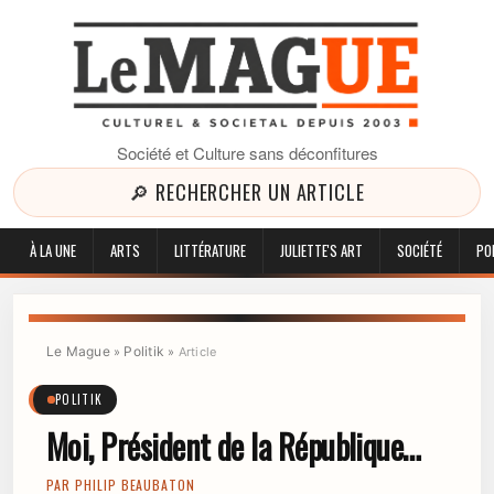
Société et Culture sans déconfitures
🔎 RECHERCHER UN ARTICLE
À LA UNE
ARTS
LITTÉRATURE
JULIETTE'S ART
SOCIÉTÉ
PO
Le Mague
Politik
»
»
Article
POLITIK
Moi, Président de la République…
PAR
PHILIP BEAUBATON