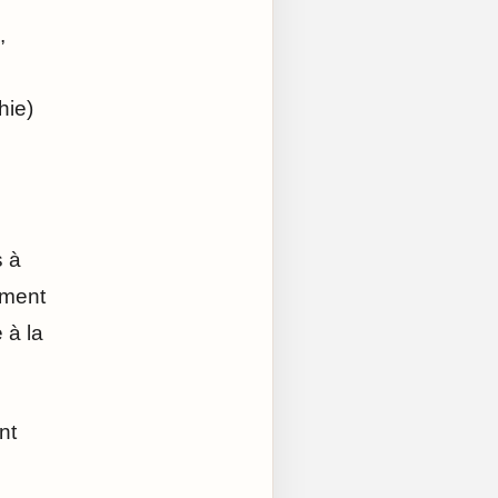
,
hie)
s à
ement
 à la
nt