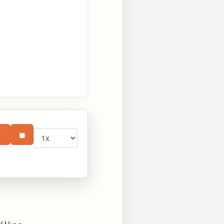
Vitesse
⏸
■