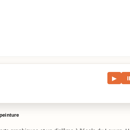
le
▶
écouter l’article.
peinture