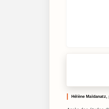
🎧 Écouter cet artic
Cliquez sur « Lire » pour 
Hélène Maïdanatz, 