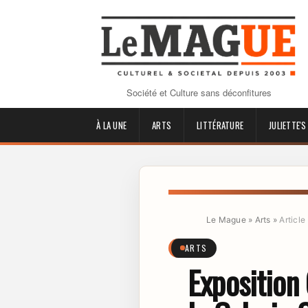
Société et Culture sans déconfitures
À LA UNE
ARTS
LITTÉRATURE
JULIETTE'S
Le Mague
»
Arts
»
Article
ARTS
Exposition