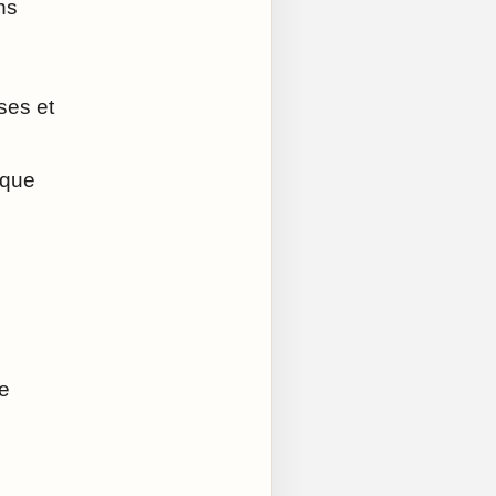
ns
ses et
 que
ce