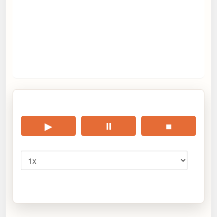
🎧 Écouter cet article
▶
⏸
■
Vitesse
Cliquez sur « Lire » pour écouter l’article.