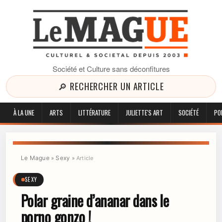
Société et Culture sans déconfitures
🔎 RECHERCHER UN ARTICLE
À LA UNE
ARTS
LITTÉRATURE
JULIETTE'S ART
SOCIÉTÉ
PO
Le Mague
Sexy
»
»
Article
SEXY
Polar graine d’ananar dans le
porno gonzo !