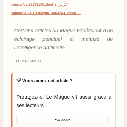
comme/dp/2919318012/ref=sr_1_1?
s=books&ie=UTF8&qid=1306324312&sr=1-1
Certains articles du Mague bénéficient d’un
éclairage ponctuel et maîtrisé de
l’intelligence artificielle.
LE 23/06/2011
💡 Vous aimez cet article ?
Partagez-le. Le Mague vit aussi grâce à
ses lecteurs.
Facebook