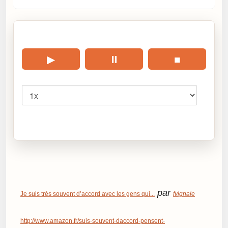
🎧 Écouter cet article
▶
⏸
■
Vitesse
Cliquez sur « Lire » pour écouter l’article.
par
Je suis très souvent d’accord avec les gens qui...
fvignale
http://www.amazon.fr/suis-souvent-daccord-pensent-