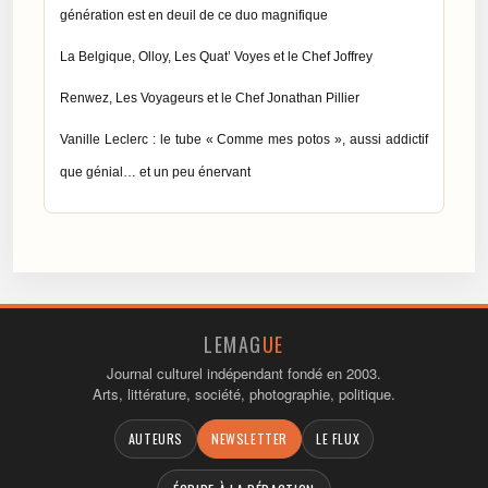
génération est en deuil de ce duo magnifique
La Belgique, Olloy, Les Quat’ Voyes et le Chef Joffrey
Renwez, Les Voyageurs et le Chef Jonathan Pillier
Vanille Leclerc : le tube « Comme mes potos », aussi addictif
que génial… et un peu énervant
LEMAG
UE
Journal culturel indépendant fondé en 2003.
Arts, littérature, société, photographie, politique.
AUTEURS
NEWSLETTER
LE FLUX