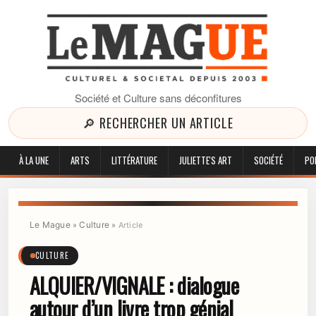
Société et Culture sans déconfitures
🔎 RECHERCHER UN ARTICLE
À LA UNE
ARTS
LITTÉRATURE
JULIETTE'S ART
SOCIÉTÉ
PO
Le Mague
Culture
»
»
Article
CULTURE
ALQUIER/VIGNALE : dialogue
autour d’un livre trop génial