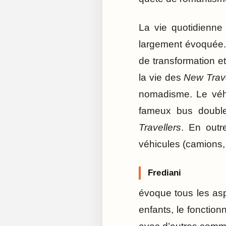
La vie quotidienne
largement évoquée. U
de transformation e
la vie des
New Trave
nomadisme. Le véhic
fameux bus double
Travellers
. En outr
véhicules (camions,
Frediani
évoque tous les aspe
enfants, le fonctio