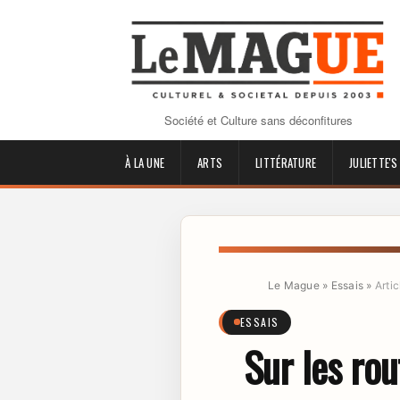
Société et Culture sans déconfitures
À LA UNE
ARTS
LITTÉRATURE
JULIETTE'S
Le Mague
»
Essais
»
Artic
ESSAIS
Sur les ro