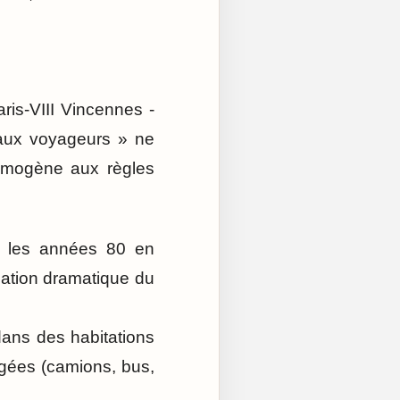
ris-VIII Vincennes -
aux voyageurs » ne
omogène aux règles
 les années 80 en
uation dramatique du
dans des habitations
gées (camions, bus,