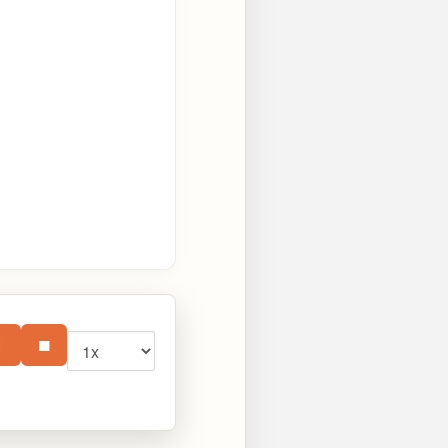
Vitesse
⏸
■