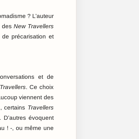
nomadisme ? L’auteur
e des
New Travellers
 de précarisation et
onversations et de
ravellers
. Ce choix
eaucoup viennent des
s, certains
Travellers
e. D’autres évoquent
eau ! -, ou même une