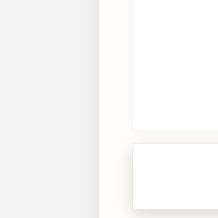
🎧 Écouter cet artic
Cliquez sur « Lire » pour 