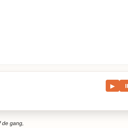
le
▶
écouter l’article.
f de gang,