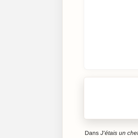
🎧 Écouter cet artic
Cliquez sur « Lire » pour 
Dans
J’étais un che