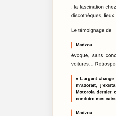
, la fascination ch
discothèques, lieux
Le témoignage de
Madzou
évoque, sans conce
voitures… Rétrospec
« L’argent change l
m’adorait, j’exis
Motorola dernier c
conduire mes caiss
Madzou