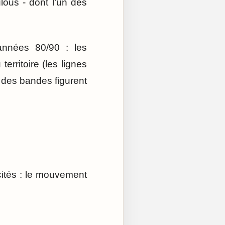
lous - dont l’un des
années 80/90 : les
erritoire (les lignes
e des bandes figurent
cités : le mouvement