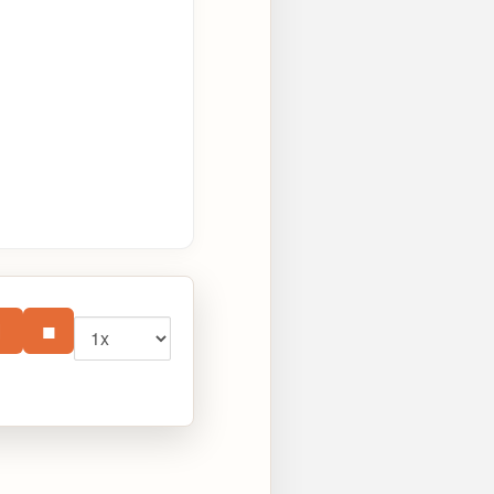
Vitesse
⏸
■