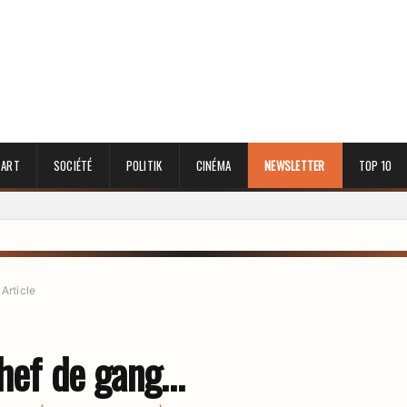
 ART
SOCIÉTÉ
POLITIK
CINÉMA
NEWSLETTER
TOP 10
»
Article
chef de gang…