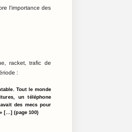
ore l’importance des
, racket, trafic de
riode :
entable. Tout le monde
oitures, un téléphone
y avait des mecs pour
» […] (page 100)