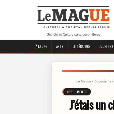
Société et Culture sans déconfitures
À LA UNE
ARTS
LITTÉRATURE
JULIETTE'S
Le Mague
»
Documents
DOCUMENTS
J’étais un 