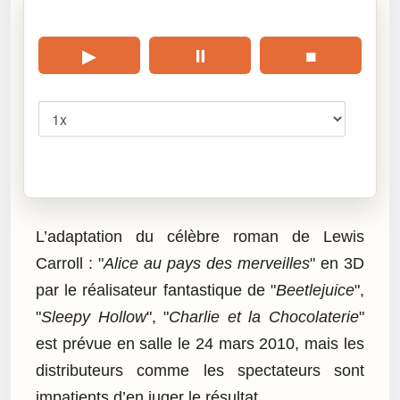
🎧 Écouter cet article
▶
⏸
■
Vitesse
Cliquez sur « Lire » pour écouter l’article.
L’adaptation du célèbre roman de Lewis
Carroll : "
Alice au pays des merveilles
" en 3D
par le réalisateur fantastique de "
Beetlejuice
",
"
Sleepy Hollow
", "
Charlie et la Chocolaterie
"
est prévue en salle le 24 mars 2010, mais les
distributeurs comme les spectateurs sont
impatients d’en juger le résultat.