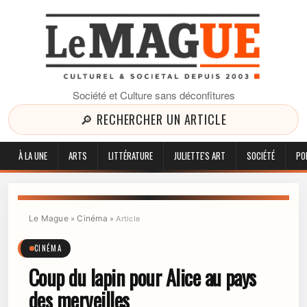
Société et Culture sans déconfitures
🔎 RECHERCHER UN ARTICLE
À LA UNE
ARTS
LITTÉRATURE
JULIETTE'S ART
SOCIÉTÉ
PO
Le Mague
Cinéma
»
»
Article
CINÉMA
Coup du lapin pour Alice au pays
des merveilles