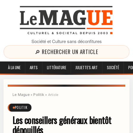
Société et Culture sans déconfitures
🔎 RECHERCHER UN ARTICLE
À LA UNE
ARTS
LITTÉRATURE
JULIETTE'S ART
SOCIÉTÉ
PO
Le Mague
Politik
»
»
Article
POLITIK
Les conseillers généraux bientôt
dépouillés