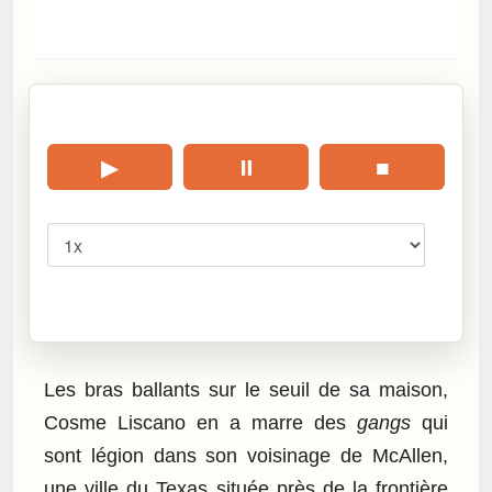
🎧 Écouter cet article
▶
⏸
■
Vitesse
Cliquez sur « Lire » pour écouter l’article.
Les bras ballants sur le seuil de sa maison,
Cosme Liscano en a marre des
gangs
qui
sont légion dans son voisinage de McAllen,
une ville du Texas située près de la frontière