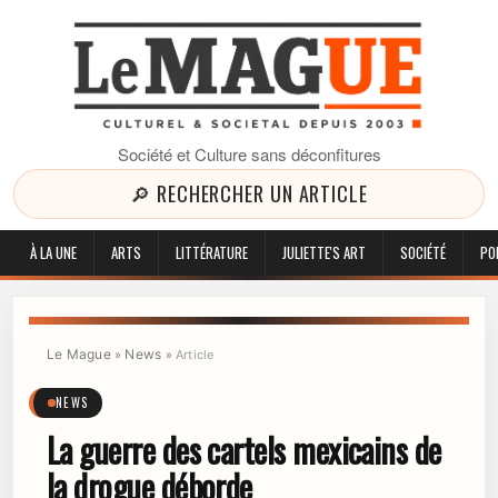
Société et Culture sans déconfitures
🔎 RECHERCHER UN ARTICLE
À LA UNE
ARTS
LITTÉRATURE
JULIETTE'S ART
SOCIÉTÉ
PO
Le Mague
News
»
»
Article
NEWS
La guerre des cartels mexicains de
la drogue déborde