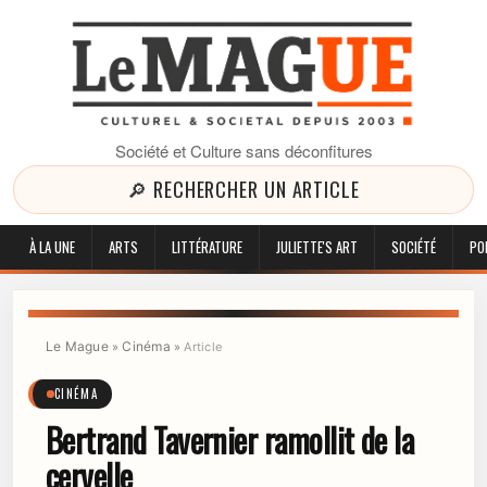
Société et Culture sans déconfitures
🔎 RECHERCHER UN ARTICLE
À LA UNE
ARTS
LITTÉRATURE
JULIETTE'S ART
SOCIÉTÉ
PO
Le Mague
Cinéma
»
»
Article
CINÉMA
Bertrand Tavernier ramollit de la
cervelle