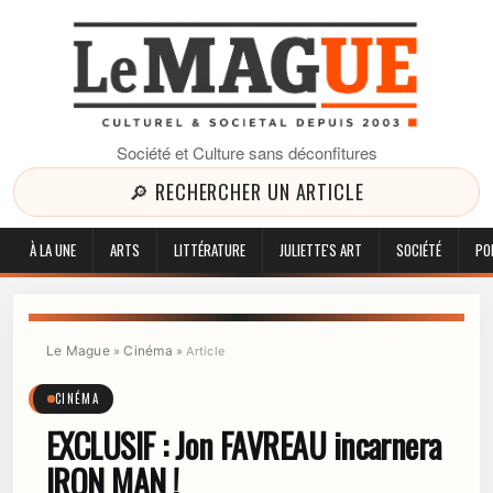
Société et Culture sans déconfitures
🔎 RECHERCHER UN ARTICLE
À LA UNE
ARTS
LITTÉRATURE
JULIETTE'S ART
SOCIÉTÉ
PO
Le Mague
Cinéma
»
»
Article
CINÉMA
EXCLUSIF : Jon FAVREAU incarnera
IRON MAN !