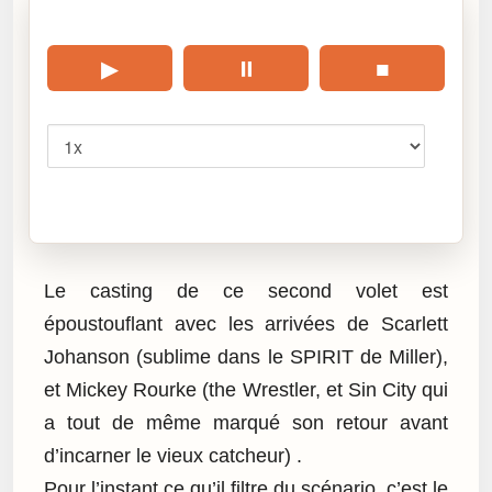
🎧 Écouter cet article
▶
⏸
■
Vitesse
Cliquez sur « Lire » pour écouter l’article.
Le casting de ce second volet est
époustouflant avec les arrivées de Scarlett
Johanson (sublime dans le SPIRIT de Miller),
et Mickey Rourke (the Wrestler, et Sin City qui
a tout de même marqué son retour avant
d’incarner le vieux catcheur) .
Pour l’instant ce qu’il filtre du scénario, c’est le