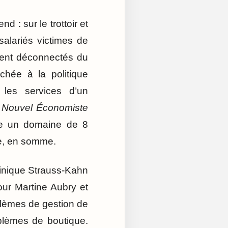
d : sur le trottoir et
alariés victimes de
ment déconnectés du
chée à la politique
 les services d’un
u
Nouvel Économiste
de un domaine de 8
re, en somme.
inique Strauss-Kahn
our Martine Aubry et
blèmes de gestion de
oblèmes de boutique.