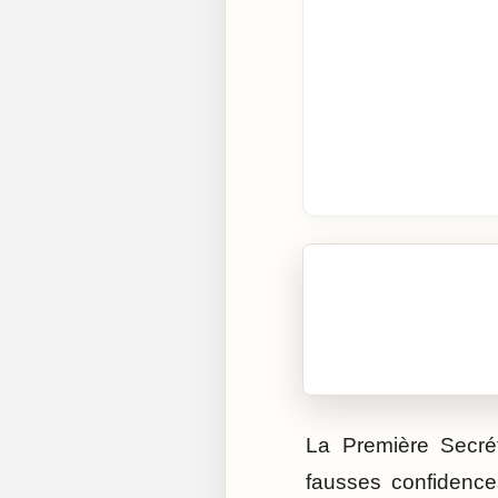
🎧 Écouter cet artic
Cliquez sur « Lire » pour 
La Première Secrét
fausses confidence