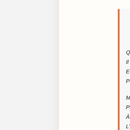
Q
I
E
P
M
P
À
L