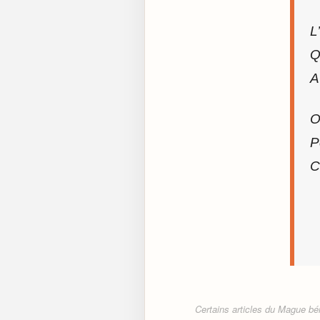
L
Q
A
O
P
C
Certains articles du Mague béné