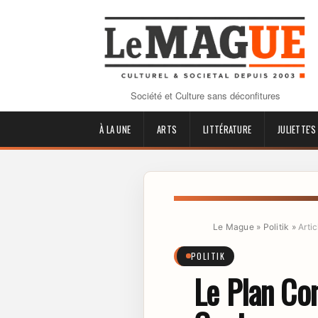
Société et Culture sans déconfitures
À LA UNE
ARTS
LITTÉRATURE
JULIETTE'S
Le Mague
»
Politik
»
Artic
POLITIK
Le Plan Co