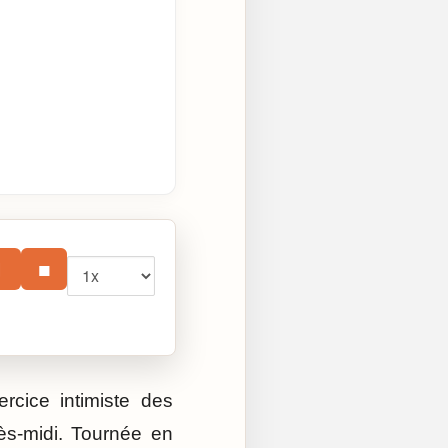
Vitesse
⏸
■
rcice intimiste des
ès-midi. Tournée en