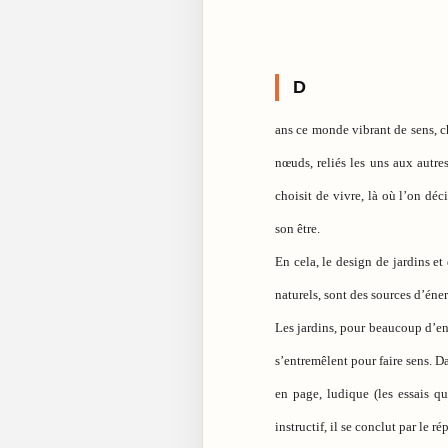
D
ans ce monde vibrant de sens, ch
nœuds, reliés les uns aux autres
choisit de vivre, là où l’on dé
son être.
En cela, le design de jardins et 
naturels, sont des sources d’éner
Les jardins, pour beaucoup d’ent
s’entremêlent pour faire sens. D
en page, ludique (les essais qu
instructif, il se conclut par le r