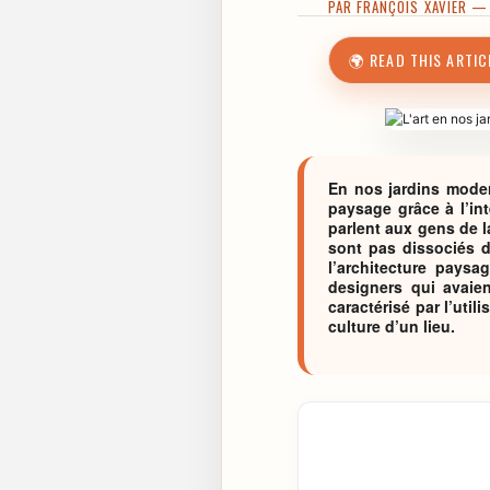
PAR
FRANÇOIS XAVIER
— P
🌍 READ THIS ARTIC
En nos jardins moder
paysage grâce à l’in
parlent aux gens de l
sont pas dissociés de
l’architecture pays
designers qui avaie
caractérisé par l’util
culture d’un lieu.