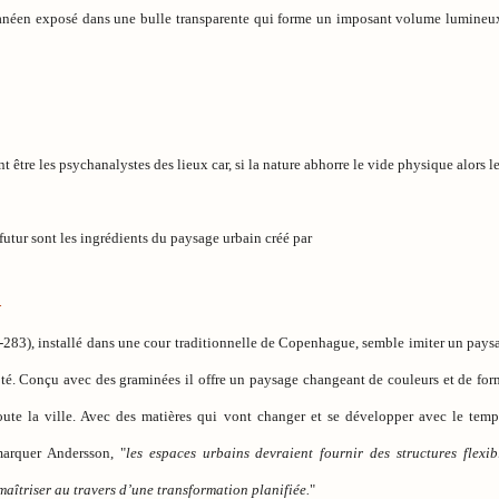
rranéen exposé dans une bulle transparente qui forme un imposant volume lumineux
nt être les psychanalystes des lieux car, si la nature abhorre le vide physique alors 
futur sont les ingrédients du paysage urbain créé par
n
-283), installé dans une cour traditionnelle de Copenhague, semble imiter un paysag
ôté. Conçu avec des graminées il offre un paysage changeant de couleurs et de form
oute la ville. Avec des matières qui vont changer et se développer avec le te
marquer Andersson, "
les espaces urbains devraient fournir des structures flexi
aîtriser au travers d’une transformation planifiée.
"