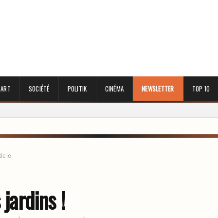
 ART
SOCIÉTÉ
POLITIK
CINÉMA
NEWSLETTER
TOP 10
ticle
 jardins !