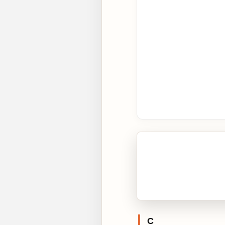
🎧 Écouter cet artic
Cliquez sur « Lire » pour 
C