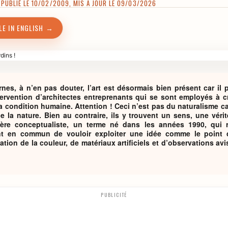
UBLIÉ LE 10/02/2009, MIS À JOUR LE 09/03/2026
LE IN ENGLISH →
nes, à n’en pas douter, l’art est désormais bien présent car il 
tervention d’architectes entreprenants qui se sont employés à 
a condition humaine. Attention ! Ceci n’est pas du naturalisme c
 la nature. Bien au contraire, ils y trouvent un sens, une vérit
agère conceptualiste, un terme né dans les années 1990, qui r
nt en commun de vouloir exploiter une idée comme le point d
isation de la couleur, de matériaux artificiels et d’observations avis
PUBLICITÉ