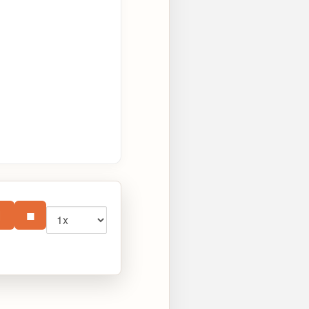
Vitesse
⏸
■