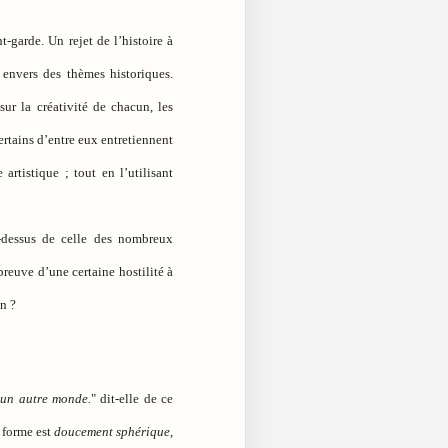
garde. Un rejet de l’histoire à
 envers des thèmes historiques.
ur la créativité de chacun, les
ertains d’entre eux entretiennent
artistique ; tout en l’utilisant
-dessus de celle des nombreux
 preuve d’une certaine hostilité à
on ?
 un autre monde.
" dit-elle de ce
a forme est
doucement sphérique
,