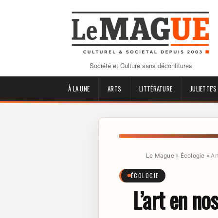
Société et Culture sans déconfitures
À LA UNE
ARTS
LITTÉRATURE
JULIETTE'S
Le Mague
»
Écologie
»
Ar
ÉCOLOGIE
L’art en nos