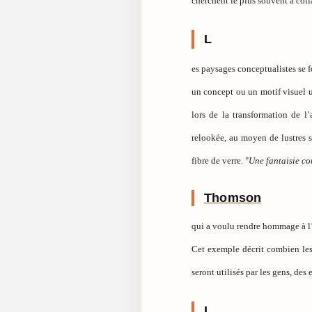
cherchent le plus souvent à coll
L
es paysages conceptualistes se f
un concept ou un motif visuel 
lors de la transformation de l
relookée, au moyen de lustres sc
fibre de verre. "
Une fantaisie c
Thomson
qui a voulu rendre hommage à l
Cet exemple décrit combien les 
seront utilisés par les gens, de
L