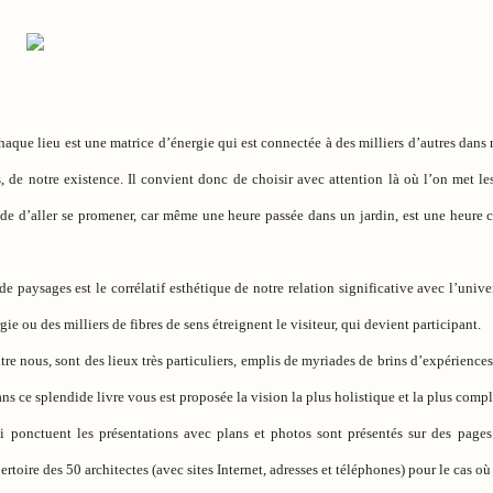
aque lieu est une matrice d’énergie qui est connectée à des milliers d’autres dans 
, de notre existence. Il convient donc de choisir avec attention là où l’on met les
cide d’aller se promener, car même une heure passée dans un jardin, est une heure
de paysages est le corrélatif esthétique de notre relation significative avec l’univer
gie ou des milliers de fibres de sens étreignent le visiteur, qui devient participant.
re nous, sont des lieux très particuliers, emplis de myriades de brins d’expérience
ans ce splendide livre vous est proposée la vision la plus holistique et la plus com
i ponctuent les présentations avec plans et photos sont présentés sur des pages 
épertoire des 50 architectes (avec sites Internet, adresses et téléphones) pour le cas o