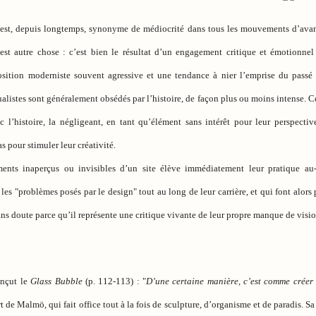
 est, depuis longtemps, synonyme de médiocrité dans tous les mouvements d’avant-
 est autre chose : c’est bien le résultat d’un engagement critique et émotionnel
ition moderniste souvent agressive et une tendance à nier l’emprise du passé s
alistes sont généralement obsédés par l’histoire, de façon plus ou moins intense. C
 l’histoire, la négligeant, en tant qu’élément sans intérêt pour leur perspective 
pour stimuler leur créativité.
ments inaperçus ou invisibles d’un site élève immédiatement leur pratique au
 les "problèmes posés par le design" tout au long de leur carrière, et qui font alors
sans doute parce qu’il représente une critique vivante de leur propre manque de visi
onçut le
Glass Bubble
(p. 112-113) : "
D’une certaine manière, c’est comme créer
t de Malmö, qui fait office tout à la fois de sculpture, d’organisme et de paradis. S