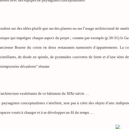
aborer avec des équipes de paysagistes conceptualistes.
ondent sur des idées plutôt que sur des plantes ou sur l’usage architectural de matér
unique qui imprègne chaque aspect du projet ; comme par exemple (p.30-31) le
Ga
’ancienne Bourse du coton en deux restaurants surmontés d’appartements. La cou
intillants, de diode en spirale, de pyramides couvertes de lierre et d’une série d
ontemporaine décadente
" résume
’architecture exubérante de ce bâtiment du XIXe siècle …
paysagistes conceptualistes s’attellent, non pas à créer des objets d’arts indépe
s espaces voués à changer et à se développer au fil du temps …