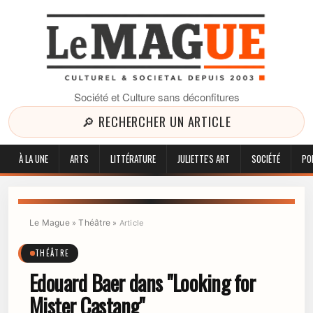
Société et Culture sans déconfitures
🔎 RECHERCHER UN ARTICLE
À LA UNE
ARTS
LITTÉRATURE
JULIETTE'S ART
SOCIÉTÉ
PO
Le Mague
Théâtre
»
»
Article
THÉÂTRE
Edouard Baer dans "Looking for
Mister Castang"