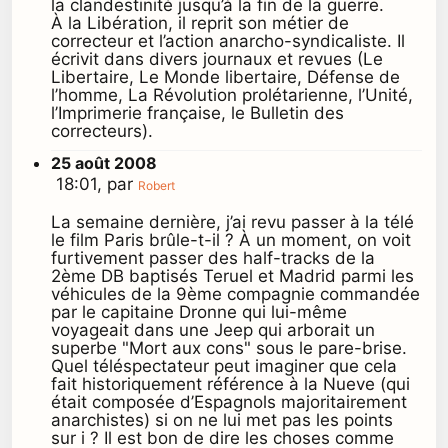
la clandestinité jusqu’à la fin de la guerre.
À la Libération, il reprit son métier de
correcteur et l’action anarcho-syndicaliste. Il
écrivit dans divers journaux et revues (Le
Libertaire, Le Monde libertaire, Défense de
l’homme, La Révolution prolétarienne, l’Unité,
l’Imprimerie française, le Bulletin des
correcteurs).
25 août 2008
18:01, par
Robert
La semaine dernière, j’ai revu passer à la télé
le film Paris brûle-t-il ? À un moment, on voit
furtivement passer des half-tracks de la
2ème DB baptisés Teruel et Madrid parmi les
véhicules de la 9ème compagnie commandée
par le capitaine Dronne qui lui-même
voyageait dans une Jeep qui arborait un
superbe "Mort aux cons" sous le pare-brise.
Quel téléspectateur peut imaginer que cela
fait historiquement référence à la Nueve (qui
était composée d’Espagnols majoritairement
anarchistes) si on ne lui met pas les points
sur i ? Il est bon de dire les choses comme