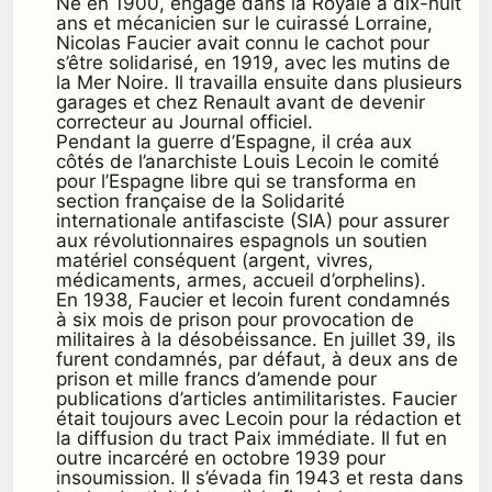
Né en 1900, engagé dans la Royale à dix-huit
ans et mécanicien sur le cuirassé Lorraine,
Nicolas Faucier avait connu le cachot pour
s’être solidarisé, en 1919, avec les mutins de
la Mer Noire. Il travailla ensuite dans plusieurs
garages et chez Renault avant de devenir
correcteur au Journal officiel.
Pendant la guerre d’Espagne, il créa aux
côtés de l’anarchiste Louis Lecoin le comité
pour l’Espagne libre qui se transforma en
section française de la Solidarité
internationale antifasciste (SIA) pour assurer
aux révolutionnaires espagnols un soutien
matériel conséquent (argent, vivres,
médicaments, armes, accueil d’orphelins).
En 1938, Faucier et lecoin furent condamnés
à six mois de prison pour provocation de
militaires à la désobéissance. En juillet 39, ils
furent condamnés, par défaut, à deux ans de
prison et mille francs d’amende pour
publications d’articles antimilitaristes. Faucier
était toujours avec Lecoin pour la rédaction et
la diffusion du tract Paix immédiate. Il fut en
outre incarcéré en octobre 1939 pour
insoumission. Il s’évada fin 1943 et resta dans