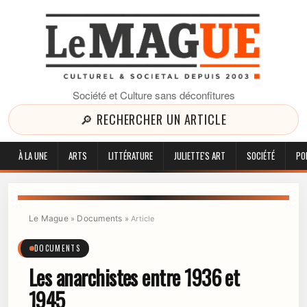
Société et Culture sans déconfitures
🔎 RECHERCHER UN ARTICLE
À LA UNE
ARTS
LITTÉRATURE
JULIETTE'S ART
SOCIÉTÉ
PO
Le Mague
Documents
»
»
Article
DOCUMENTS
Les anarchistes entre 1936 et
1945