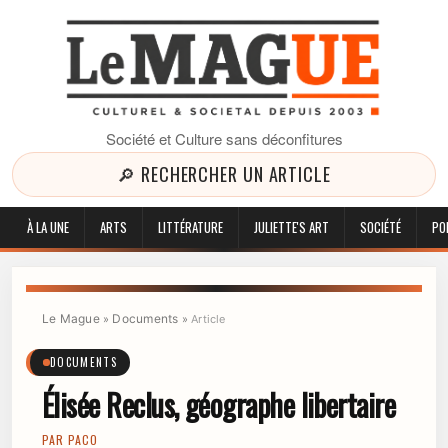
Société et Culture sans déconfitures
🔎 RECHERCHER UN ARTICLE
À LA UNE
ARTS
LITTÉRATURE
JULIETTE'S ART
SOCIÉTÉ
PO
Le Mague
Documents
»
»
Article
DOCUMENTS
Élisée Reclus, géographe libertaire
PAR
PACO