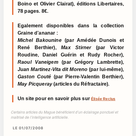
Boino et Olivier Clairat), éditions Libertaires,
78 pages. 8€.
Egalement disponibles dans la collection
Graine d’ananar :
Michel Bakounine
(par Amédée Dunois et
René Berthier),
Max Stirner
(par Victor
Roudine, Daniel Guérin et Rudy Rocher),
Raoul Vaneigem
(par Grégory Lambrette),
Juan Martinez-Vita dit Moreno
(par lui-même),
Gaston Couté
(par Pierre-Valentin Berthier),
May Picqueray
(articles du Réfractaire).
Un site pour en savoir plus sur
Élisée Reclus
Certains articles du Mague bénéficient d’un éclairage ponctuel et
maîtrisé de l’intelligence artificielle.
LE 01/07/2008