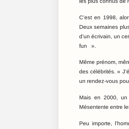
les plus connus de n
C’est en 1998, alo
Deux semaines plus t
d’un écrivain, un cer
fun ».
Même prénom, même c
des célébrités. « J’
un rendez-vous pou
Mais en 2000, un p
Mésentente entre les
Peu importe, l’hom