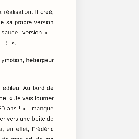
réalisation. Il créé,
rne sa propre version
sa sauce, version «
up ! ».
ilymotion, hébergeur
 l’editeur Au bord de
ge. « Je vais tourner
60 ans ! » il manque
ler vers une boîte de
r, en effet, Frédéric