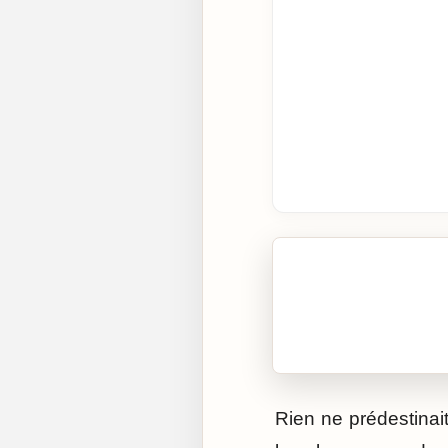
🎧 Écouter cet artic
Cliquez sur « Lire » pour 
Rien ne prédestinait