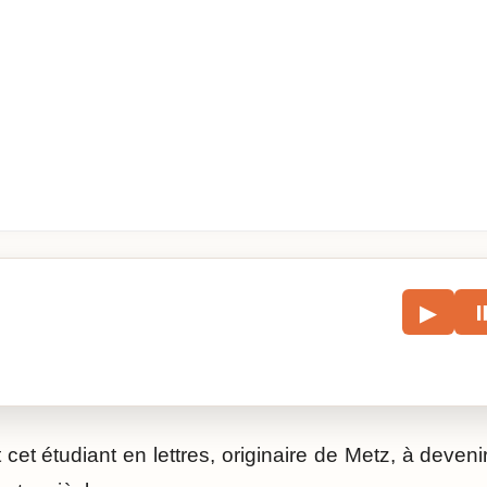
le
▶
écouter l’article.
 cet étudiant en lettres, originaire de Metz, à deve