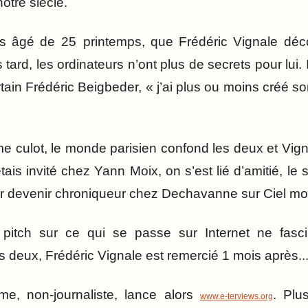
otre siècle.
rs âgé de 25 printemps, que Frédéric Vignale décou
ard, les ordinateurs n’ont plus de secrets pour lui. I
tain Frédéric Beigbeder, « j’ai plus ou moins créé son
ulot, le monde parisien confond les deux et Vignal
étais invité chez Yann Moix, on s’est lié d’amitié, le 
r devenir chroniqueur chez Dechavanne sur Ciel mo
itch sur ce qui se passe sur Internet ne fasci
 deux, Frédéric Vignale est remercié 1 mois après..
me, non-journaliste, lance alors
. Plu
www.e-terviews.org