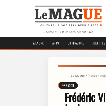
Société et Culture sans déconfitures
À LA UNE
ARTS
LITTÉRATURE
JULIETTE'S
Le Mague
»
Presse
»
Arti
PRESSE
Frédéric V