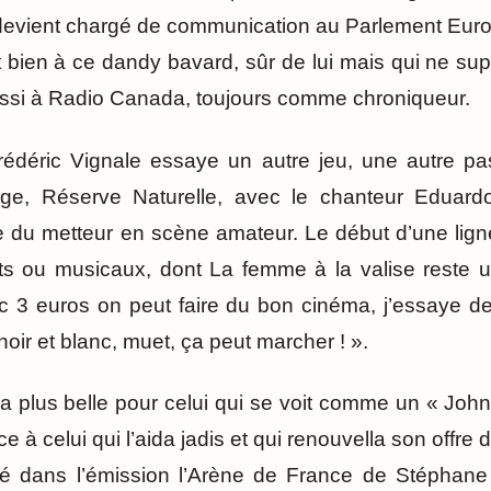
 il devient chargé de communication au Parlement Eur
t bien à ce dandy bavard, sûr de lui mais qui ne sup
 aussi à Radio Canada, toujours comme chroniqueur.
rédéric Vignale essaye un autre jeu, une autre pas
age, Réserve Naturelle, avec le chanteur Eduard
ce du metteur en scène amateur. Le début d’une ligné
ts ou musicaux, dont La femme à la valise reste un
c 3 euros on peut faire du bon cinéma, j’essaye de
noir et blanc, muet, ça peut marcher ! ».
a plus belle pour celui qui se voit comme un « Jo
e à celui qui l’aida jadis et qui renouvella son offre 
té dans l’émission l’Arène de France de Stéphan