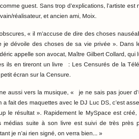
comme guest. Sans trop d’explications, l’artiste est m
vain/réalisateur, et ancien ami, Moix.
t obscures, « il m’accuse de dire des choses nausé
que je dévoile des choses de sa vie privée ». Dans 
ric appelle son avocat, Maître Gilbert Collard, qui lu
 ils en tireront un livre : Les Censurés de la Tél
petit écran sur la Censure.
ne aussi vers la musique, « je ne sais pas jouer d’
n a fait des maquettes avec le DJ Luc DS, c’est ass
p le résultat ». Rapidement le MySpace est créé, 
es médias suite à son livre est suivi de très près
ant je n’ai rien signé, on verra bien... »