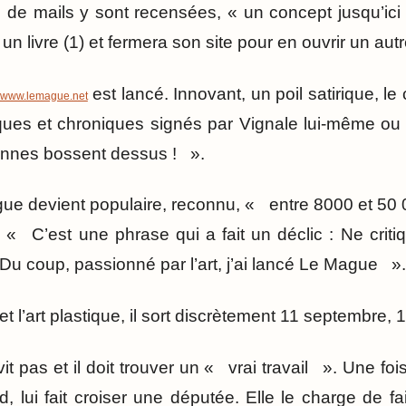
de mails y sont recensées, « un concept jusqu’ici in
un livre (1) et fermera son site pour en ouvrir un autr
est lancé. Innovant, un poil satirique, le
www.lemague.net
tiques et chroniques signés par Vignale lui-même ou
onnes bossent dessus ! ».
ue devient populaire, reconnu, « entre 8000 et 50 00
e. « C’est une phrase qui a fait un déclic : Ne crit
 Du coup, passionné par l’art, j’ai lancé Le Mague ».
t l’art plastique, il sort discrètement 11 septembre, 
t pas et il doit trouver un « vrai travail ». Une fois
 lui fait croiser une députée. Elle le charge de fai