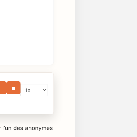
Vitesse
⏸
■
nir l’un des anonymes