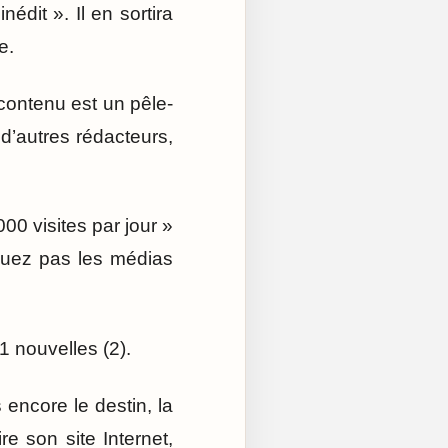
édit ». Il en sortira
e.
 contenu est un pêle-
 d’autres rédacteurs,
0 visites par jour »
iquez pas les médias
11 nouvelles (2).
 encore le destin, la
re son site Internet,