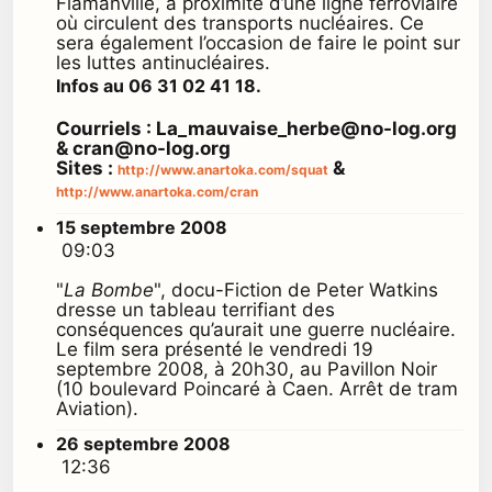
Flamanville, à proximité d’une ligne ferroviaire
où circulent des transports nucléaires. Ce
sera également l’occasion de faire le point sur
les luttes antinucléaires.
Infos au 06 31 02 41 18.
Courriels : La_mauvaise_herbe@no-log.org
& cran@no-log.org
Sites :
&
http://www.anartoka.com/squat
http://www.anartoka.com/cran
15 septembre 2008
09:03
"
La Bombe
", docu-Fiction de Peter Watkins
dresse un tableau terrifiant des
conséquences qu’aurait une guerre nucléaire.
Le film sera présenté le vendredi 19
septembre 2008, à 20h30, au Pavillon Noir
(10 boulevard Poincaré à Caen. Arrêt de tram
Aviation).
26 septembre 2008
12:36