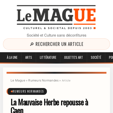
Société et Culture sans déconfitures
🔎 RECHERCHER UN ARTICLE
À LA UNE
ARTS
LITTÉRATURE
JULIETTE'S ART
SOCIÉTÉ
PO
Le Mague
Rumeurs Normandes
»
»
Article
RUMEURS NORMANDES
La Mauvaise Herbe repousse à
Caen