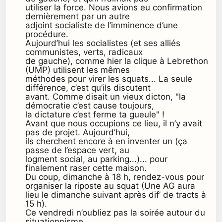
utiliser la force. Nous avions eu confirmation
dernièrement par un autre
adjoint socialiste de l’imminence d’une
procédure.
Aujourd’hui les socialistes (et ses alliés
communistes, verts, radicaux
de gauche), comme hier la clique à Lebrethon
(UMP) utilisent les mêmes
méthodes pour virer les squats... La seule
différence, c’est qu’ils discutent
avant. Comme disait un vieux dicton, "la
démocratie c’est cause toujours,
la dictature c’est ferme ta gueule" !
Avant que nous occupions ce lieu, il n’y avait
pas de projet. Aujourd’hui,
ils cherchent encore à en inventer un (ça
passe de l’espace vert, au
logment social, au parking...)... pour
finalement raser cette maison.
Du coup, dimanche à 18 h, rendez-vous pour
organiser la riposte au squat (Une AG aura
lieu le dimanche suivant après dif’ de tracts à
15 h).
Ce vendredi n’oubliez pas la soirée autour du
situationnisme...