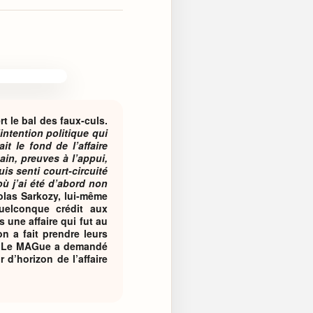
rt le bal des faux-culs.
intention politique qui
it le fond de l’affaire
ain, preuves à l’appui,
uis senti court-circuité
ù j’ai été d’abord non
colas Sarkozy, lui-même
quelconque crédit aux
 une affaire qui fut au
n a fait prendre leurs
le. Le MAGue a demandé
r d’horizon de l’affaire