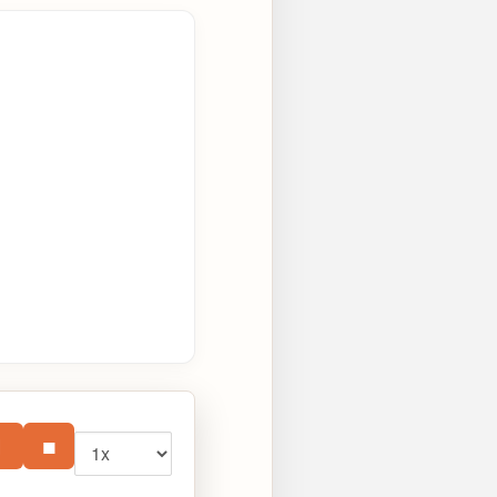
Vitesse
⏸
■