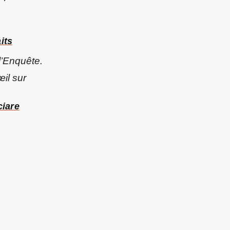
its
l’Enquête
.
il sur
ciare