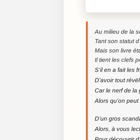
Cliquez sur « Lire » pour 
Au milieu de la sc
Tant son statut d
Mais son livre éta
Il tient les clefs
S’il en a fait les 
D’avoir tout révé
Car le nerf de la
Alors qu’on peut 
D’un gros scandal
Alors, à vous lect
Pour découvrir da