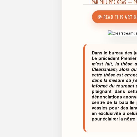
PAR
PHILIPPE GRAS
— PUB
🌍 READ THIS ARTIC
Dans le bureau des ju
Le précédent Premier 
m’est fait, la thèse 
Clearstream, alors qu
cette thèse est erron
dans la mesure où j’é
informé du tournant q
plaignant dans cett
dénonciations anonyme
centre de la bataille
vessies pour des lan
en exclusivité à celu
pour éclairer la nôtre 