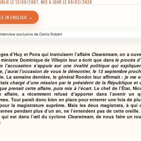
LIÉ LE 13/09/2007, MIS À JOUR LE 09/03/2026
LE IN ENGLISH →
ges d’Huy et Pons qui instruisent l’affaire
Clearstream
, on a ouve
ministre Dominique de Villepin leur a écrit que
dans le procès d’
de l’accusation s’appuie sur une rivalité politique qui expliquera
e, j’aurai l’occasion de vous le démontrer, le 13 septembre proch
ée
. La semaine dernière, le général Rondot leur affirmait :
je me s
tais chargé d’une mission par le président de la République et o
ue prenait cette affaire, puis mis à l’écart
. Le chef de l’État, Ni
e affaire, a récemment refusé d’apporter dans l’avenir un 
s. Tout paraît donc bien en place pour enterrer une fois de plus
 pour la magistrature suprême. Mais les deux magistrats, à qui o
ternes pendant plus d’un an, ne l’entendent pas de cette oreil
i qui est dans l’œil du cyclone
Clearstream
, de nous faire un tou
: