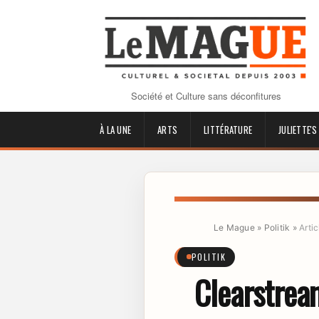
Société et Culture sans déconfitures
À LA UNE
ARTS
LITTÉRATURE
JULIETTE'S
Le Mague
»
Politik
»
Artic
POLITIK
Clearstrea