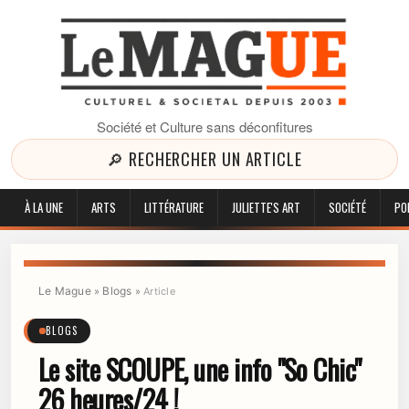
Société et Culture sans déconfitures
🔎 RECHERCHER UN ARTICLE
À LA UNE
ARTS
LITTÉRATURE
JULIETTE'S ART
SOCIÉTÉ
PO
Le Mague
Blogs
»
»
Article
BLOGS
Le site SCOUPE, une info "So Chic"
26 heures/24 !