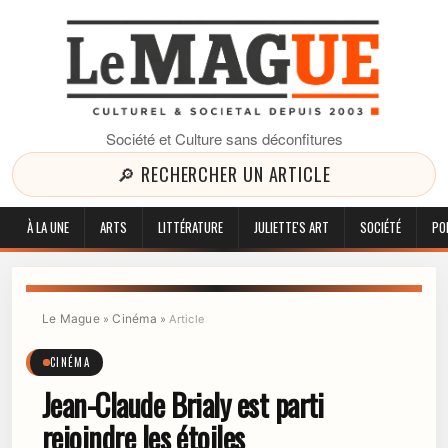
Société et Culture sans déconfitures
🔎 RECHERCHER UN ARTICLE
À LA UNE
ARTS
LITTÉRATURE
JULIETTE'S ART
SOCIÉTÉ
PO
Le Mague
Cinéma
»
»
Article
CINÉMA
Jean-Claude Brialy est parti
rejoindre les étoiles